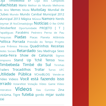
Liga Timbebeda EF
Liga dos Campeões
Machistas
Mario
Melhor do Mundo
Melhores
MuitoGay
Memes
Mundial de
do Ano
Moda
Clubes
Mundo Canibal
Municipal 2012
Mundo
Namoro
Municipal 2013
Mágica
Nerds
Música
Notícias
Neymar JR
NoClimadoJogo
O Rei
OVNI
Oktoberfest
PROJETO [ T ]
Oportunidade
Parabéns
Papaléguas
Pedreiro
Perna de Pau
Piadas
Pesquisas
Placas
Planeta Atlântida
Política
Porrada
Previsão do Tempo
Projeto
Quadrinhos
Receitas
Luxa
Prêmios
Pérolas
Retardado
Seu Madruga
Sexo
Redes Sociais
Sexta-Feira
Show de Calouros
Signos
Stand Up
Tchê
Tenso
Simpsons
Tetas
Timbebeda
Timbé do Sul
Tirinhas
Trocadilhos
Trollar
Trailers
Turvo
UFC
Utilidade Pública
VCnoBLOG
Vende-se
Você está fazendo isso
Video
Videos
errado
Volarefest
Votação
Vídeo Game
Vídeo
Vídeos
Zina
Interativo
Xau Curintia
futeba
mijar
susto
criciúma. Tigre
gordo
xixi