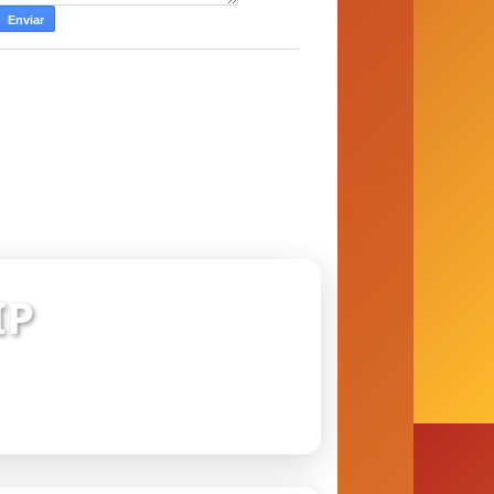
IP
 conexão