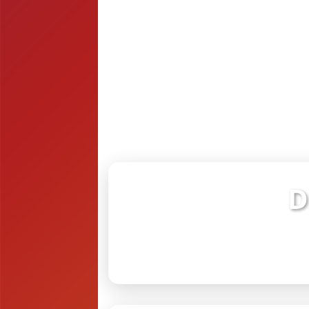
D
Verifiq