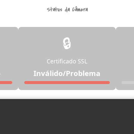
Status da Câmera
🔒
Certificado SSL
o
Inválido/Problema