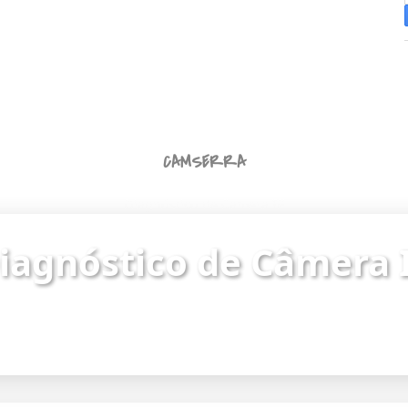
CAMSERRA
Diagnóstico de Câmera IP
iagnóstico de Câmera 
ue o status da câmera e identifique problemas de
Endereço da câmera:
https://187.62.251.8/camera.html