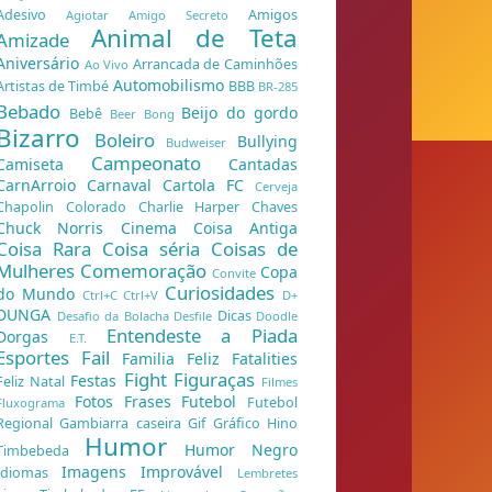
Adesivo
Amigos
Agiotar
Amigo Secreto
Animal de Teta
Amizade
Aniversário
Arrancada de Caminhões
Ao Vivo
Automobilismo
Artistas de Timbé
BBB
BR-285
Bebado
Beijo do gordo
Bebê
Beer Bong
Bizarro
Boleiro
Bullying
Budweiser
Campeonato
Camiseta
Cantadas
CarnArroio
Carnaval
Cartola FC
Cerveja
Chapolin Colorado
Charlie Harper
Chaves
Chuck Norris
Cinema
Coisa Antiga
Coisa Rara
Coisa séria
Coisas de
Mulheres
Comemoração
Copa
Convite
Curiosidades
do Mundo
Ctrl+C Ctrl+V
D+
DUNGA
Dicas
Desafio da Bolacha
Desfile
Doodle
Entendeste a Piada
Dorgas
E.T.
Esportes
Fail
Familia Feliz
Fatalities
Fight
Figuraças
Festas
Feliz Natal
Filmes
Fotos
Frases
Futebol
Futebol
Fluxograma
Regional
Gambiarra caseira
Gif
Gráfico
Hino
Humor
Humor Negro
Timbebeda
Imagens
Improvável
Idiomas
Lembretes