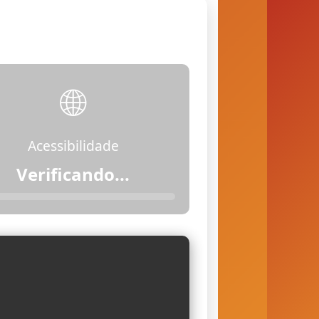
🌐
Acessibilidade
Acessível (com
restrições)