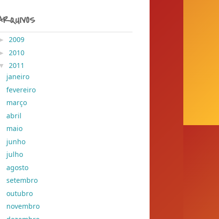
ARQUIVOS
►
2009
( 204 )
►
2010
( 155 )
▼
2011
( 428 )
janeiro
( 41 )
fevereiro
( 78 )
março
( 29 )
abril
( 45 )
maio
( 37 )
junho
( 30 )
julho
( 28 )
agosto
( 28 )
setembro
( 26 )
outubro
( 25 )
novembro
( 25 )