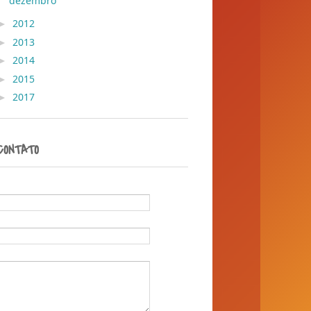
dezembro
( 36 )
►
2012
( 30 )
►
2013
( 45 )
►
2014
( 389 )
►
2015
( 1 )
►
2017
( 1 )
CONTATO
Nome
E-mail
*
Mensagem
*