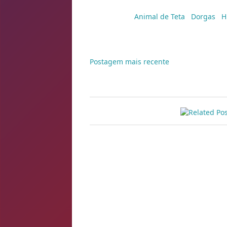
Marcadores:
Animal de Teta
,
Dorgas
,
H
Postagem mais recente