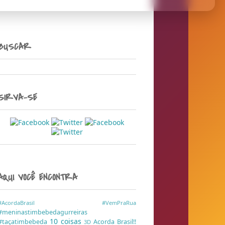
BUSCAR
SIRVA-SE
AQUI VOCÊ ENCONTRA
#AcordaBrasil
#VemPraRua
#meninastimbebedagurreiras
10 coisas
#taçatimbebeda
Acorda Brasil!!
3D