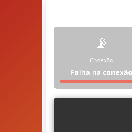
📡
Conexão
Falha na conexã