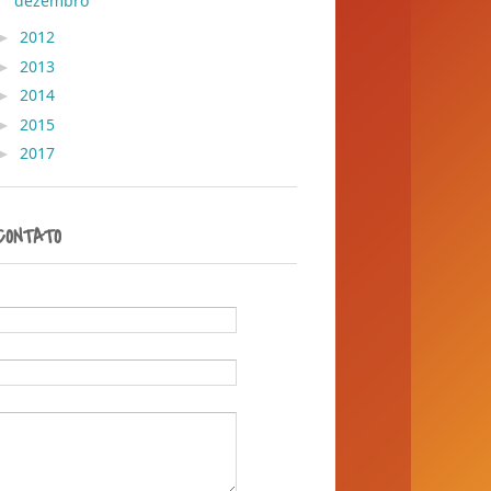
dezembro
( 36 )
►
2012
( 30 )
►
2013
( 45 )
►
2014
( 389 )
►
2015
( 1 )
►
2017
( 1 )
CONTATO
Nome
E-mail
*
Mensagem
*