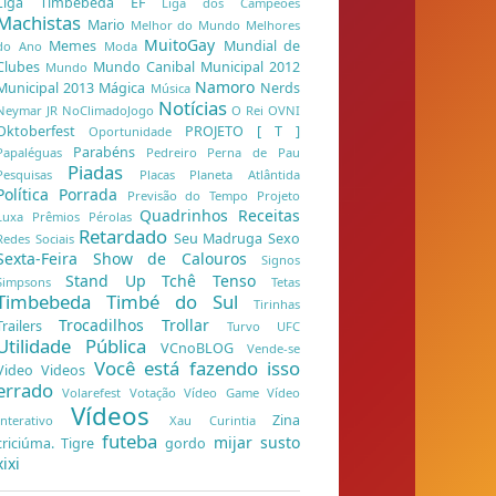
Liga Timbebeda EF
Liga dos Campeões
Machistas
Mario
Melhor do Mundo
Melhores
MuitoGay
Memes
Mundial de
do Ano
Moda
Clubes
Mundo Canibal
Municipal 2012
Mundo
Namoro
Municipal 2013
Mágica
Nerds
Música
Notícias
Neymar JR
NoClimadoJogo
O Rei
OVNI
Oktoberfest
PROJETO [ T ]
Oportunidade
Parabéns
Papaléguas
Pedreiro
Perna de Pau
Piadas
Pesquisas
Placas
Planeta Atlântida
Política
Porrada
Previsão do Tempo
Projeto
Quadrinhos
Receitas
Luxa
Prêmios
Pérolas
Retardado
Seu Madruga
Sexo
Redes Sociais
Sexta-Feira
Show de Calouros
Signos
Stand Up
Tchê
Tenso
Simpsons
Tetas
Timbebeda
Timbé do Sul
Tirinhas
Trocadilhos
Trollar
Trailers
Turvo
UFC
Utilidade Pública
VCnoBLOG
Vende-se
Você está fazendo isso
Video
Videos
errado
Volarefest
Votação
Vídeo Game
Vídeo
Vídeos
Zina
Interativo
Xau Curintia
futeba
mijar
susto
criciúma. Tigre
gordo
xixi