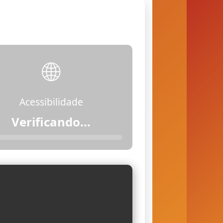
🌐
Acessibilidade
Acessível (com
restrições)