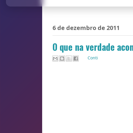
6 de dezembro de 2011
O que na verdade acon
Por
Conti
Quando o professor
ahsuAHSuhUAeushUAHeuh