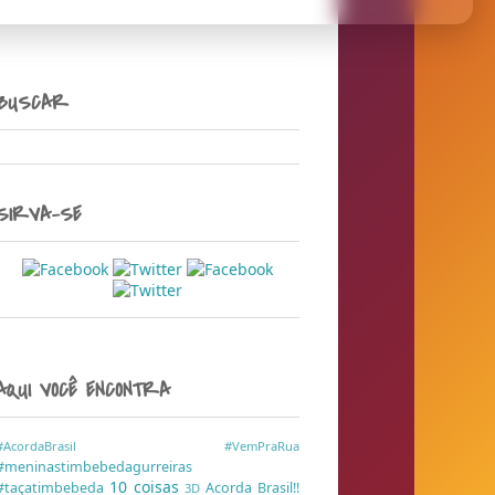
BUSCAR
SIRVA-SE
AQUI VOCÊ ENCONTRA
#AcordaBrasil
#VemPraRua
#meninastimbebedagurreiras
10 coisas
#taçatimbebeda
Acorda Brasil!!
3D