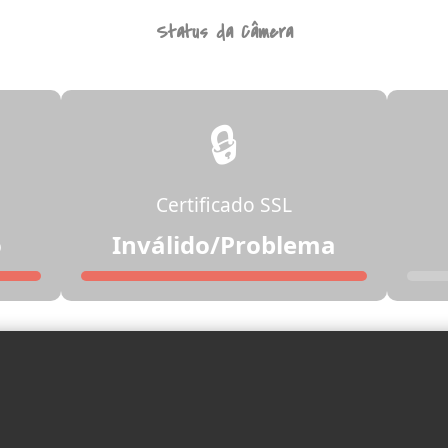
Status da Câmera
🔒
Certificado SSL
o
Inválido/Problema