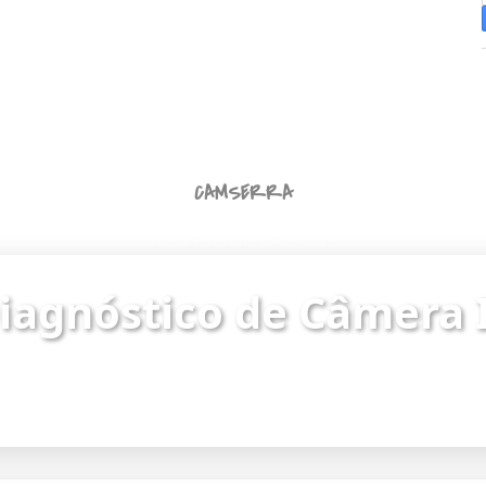
CAMSERRA
Diagnóstico de Câmera IP
iagnóstico de Câmera 
ue o status da câmera e identifique problemas de
Endereço da câmera:
https://187.62.251.8/camera.html