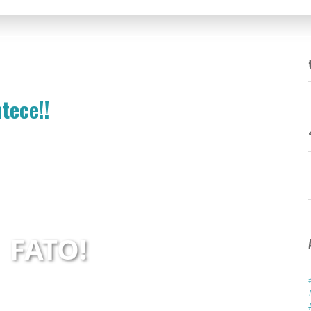
tece!!
 está explicando algo muito importante:
Expectativa:
Realidade:
FATO!
suAHU
ShUAehusHUAEhushuAHEushuHUAEhsuHUAE