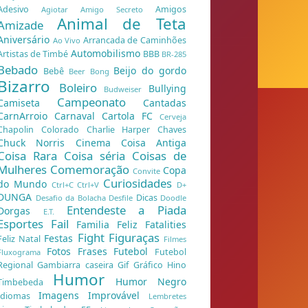
Adesivo
Amigos
Agiotar
Amigo Secreto
Animal de Teta
Amizade
Aniversário
Arrancada de Caminhões
Ao Vivo
Automobilismo
Artistas de Timbé
BBB
BR-285
Bebado
Beijo do gordo
Bebê
Beer Bong
Bizarro
Boleiro
Bullying
Budweiser
Campeonato
Camiseta
Cantadas
CarnArroio
Carnaval
Cartola FC
Cerveja
Chapolin Colorado
Charlie Harper
Chaves
Chuck Norris
Cinema
Coisa Antiga
Coisa Rara
Coisa séria
Coisas de
Mulheres
Comemoração
Copa
Convite
Curiosidades
do Mundo
Ctrl+C Ctrl+V
D+
DUNGA
Dicas
Desafio da Bolacha
Desfile
Doodle
Entendeste a Piada
Dorgas
E.T.
Esportes
Fail
Familia Feliz
Fatalities
Fight
Figuraças
Festas
Feliz Natal
Filmes
Fotos
Frases
Futebol
Futebol
Fluxograma
Regional
Gambiarra caseira
Gif
Gráfico
Hino
Humor
Humor Negro
Timbebeda
Imagens
Improvável
Idiomas
Lembretes