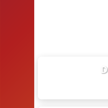
D
Verifiq