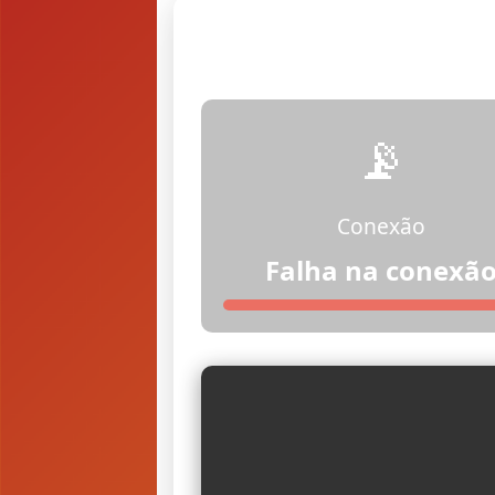
📡
Conexão
Falha na conexã