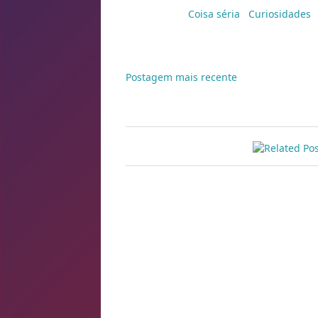
Marcadores:
Coisa séria
,
Curiosidades
Postagem mais recente