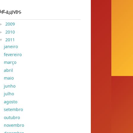
ARQUIVOS
►
2009
( 204 )
►
2010
( 155 )
▼
2011
( 428 )
janeiro
( 41 )
fevereiro
( 78 )
março
( 29 )
abril
( 45 )
maio
( 37 )
junho
( 30 )
julho
( 28 )
agosto
( 28 )
setembro
( 26 )
outubro
( 25 )
novembro
( 25 )