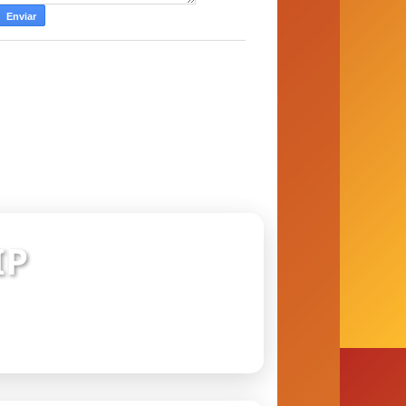
IP
 conexão