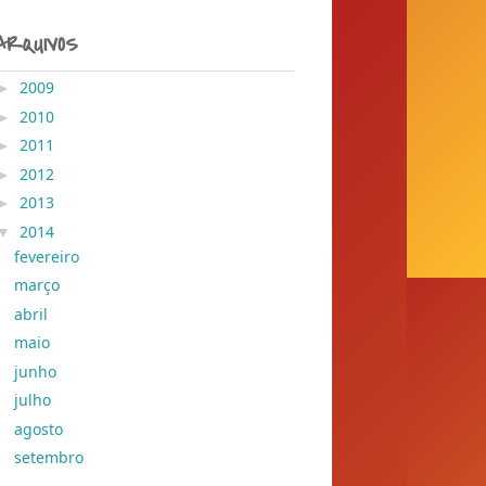
ARQUIVOS
►
2009
( 204 )
►
2010
( 155 )
►
2011
( 428 )
►
2012
( 30 )
►
2013
( 45 )
▼
2014
( 389 )
fevereiro
( 1 )
março
( 158 )
abril
( 132 )
maio
( 57 )
junho
( 35 )
julho
( 2 )
agosto
( 2 )
setembro
( 2 )