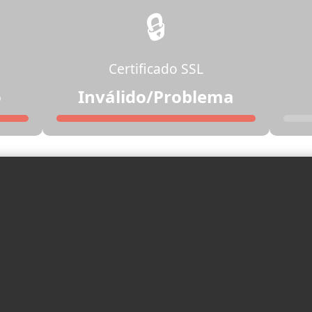
🔒
Certificado SSL
o
Inválido/Problema