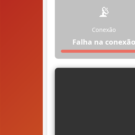
📡
Conexão
Falha na conexã