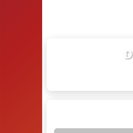
D
Verifiq