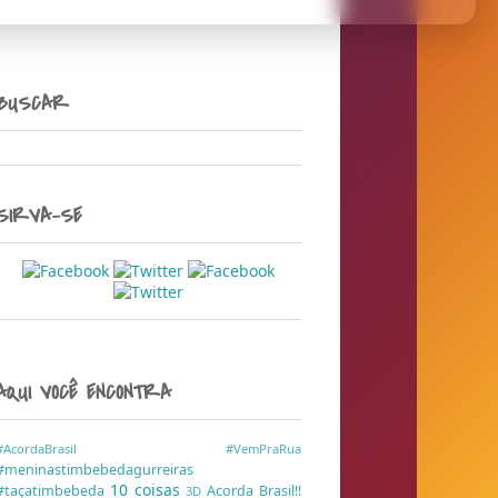
BUSCAR
SIRVA-SE
AQUI VOCÊ ENCONTRA
#AcordaBrasil
#VemPraRua
#meninastimbebedagurreiras
10 coisas
#taçatimbebeda
Acorda Brasil!!
3D