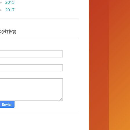
►
2015
( 1 )
►
2017
( 1 )
CONTATO
Nome
E-mail
*
Mensagem
*