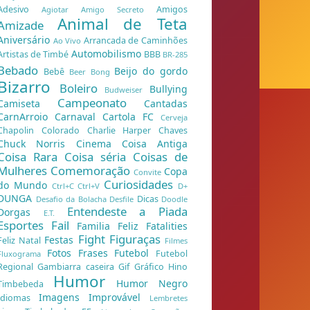
Adesivo
Amigos
Agiotar
Amigo Secreto
Animal de Teta
Amizade
Aniversário
Arrancada de Caminhões
Ao Vivo
Automobilismo
Artistas de Timbé
BBB
BR-285
Bebado
Beijo do gordo
Bebê
Beer Bong
Bizarro
Boleiro
Bullying
Budweiser
Campeonato
Camiseta
Cantadas
CarnArroio
Carnaval
Cartola FC
Cerveja
Chapolin Colorado
Charlie Harper
Chaves
Chuck Norris
Cinema
Coisa Antiga
Coisa Rara
Coisa séria
Coisas de
Mulheres
Comemoração
Copa
Convite
Curiosidades
do Mundo
Ctrl+C Ctrl+V
D+
DUNGA
Dicas
Desafio da Bolacha
Desfile
Doodle
Entendeste a Piada
Dorgas
E.T.
Esportes
Fail
Familia Feliz
Fatalities
Fight
Figuraças
Festas
Feliz Natal
Filmes
Fotos
Frases
Futebol
Futebol
Fluxograma
Regional
Gambiarra caseira
Gif
Gráfico
Hino
Humor
Humor Negro
Timbebeda
Imagens
Improvável
Idiomas
Lembretes