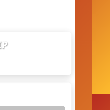
IP
 conexão