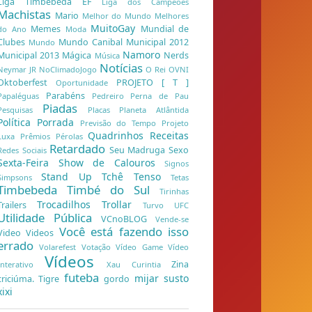
Liga Timbebeda EF
Liga dos Campeões
Machistas
Mario
Melhor do Mundo
Melhores
MuitoGay
Memes
Mundial de
do Ano
Moda
Clubes
Mundo Canibal
Municipal 2012
Mundo
Namoro
Municipal 2013
Mágica
Nerds
Música
Notícias
Neymar JR
NoClimadoJogo
O Rei
OVNI
Oktoberfest
PROJETO [ T ]
Oportunidade
Parabéns
Papaléguas
Pedreiro
Perna de Pau
Piadas
Pesquisas
Placas
Planeta Atlântida
Política
Porrada
Previsão do Tempo
Projeto
Quadrinhos
Receitas
Luxa
Prêmios
Pérolas
Retardado
Seu Madruga
Sexo
Redes Sociais
Sexta-Feira
Show de Calouros
Signos
Stand Up
Tchê
Tenso
Simpsons
Tetas
Timbebeda
Timbé do Sul
Tirinhas
Trocadilhos
Trollar
Trailers
Turvo
UFC
Utilidade Pública
VCnoBLOG
Vende-se
Você está fazendo isso
Video
Videos
errado
Volarefest
Votação
Vídeo Game
Vídeo
Vídeos
Zina
Interativo
Xau Curintia
futeba
mijar
susto
criciúma. Tigre
gordo
xixi