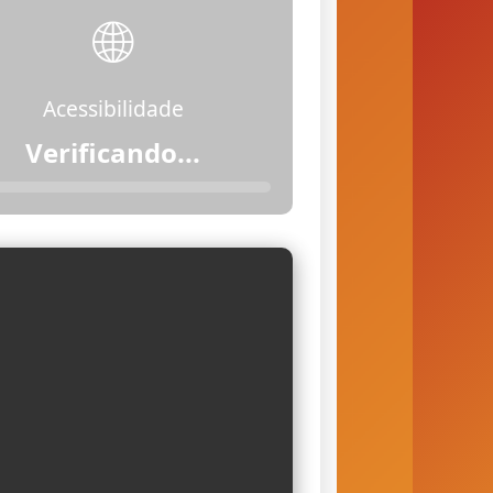
🌐
Acessibilidade
Acessível (com
restrições)