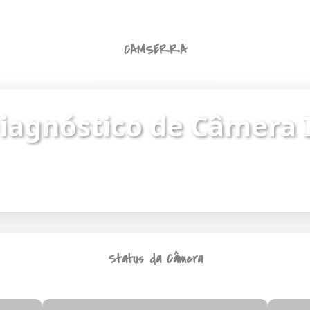
CAMSERRA
Diagnóstico de Câmera IP
iagnóstico de Câmera 
ue o status da câmera e identifique problemas de
Endereço da câmera:
https://187.62.251.8/camera.html
Status da Câmera