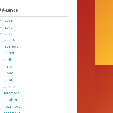
ARQUIVOS
►
2009
( 204 )
►
2010
( 155 )
▼
2011
( 428 )
janeiro
( 41 )
fevereiro
( 78 )
março
( 29 )
abril
( 45 )
maio
( 37 )
junho
( 30 )
julho
( 28 )
agosto
( 28 )
setembro
( 26 )
outubro
( 25 )
novembro
( 25 )