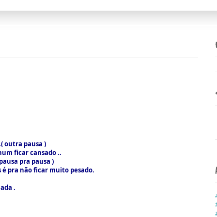
( outra pausa )
num ficar cansado ..
pausa pra pausa )
 é pra não ficar muito pesado.
ada .