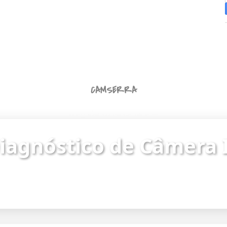
CAMSERRA
Diagnóstico de Câmera IP
iagnóstico de Câmera 
ue o status da câmera e identifique problemas de
Endereço da câmera:
https://187.62.251.8/camera.html