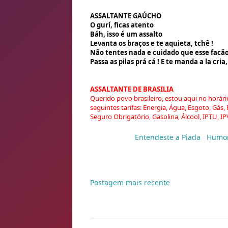
ASSALTANTE GAÚCHO
O gurí, ficas atento
Báh, isso é um assalto
Levanta os braços e te aquieta, tchê !
Não tentes nada e cuidado que esse facã
Passa as pilas prá cá ! E te manda a la cri
ASSALTANTE DE BRASILIA
Querido povo brasileiro, estou aqui no horár
seguintes tarifas: Energia, Água, Esgoto, Gá
Seguro Obrigatório, Gasolina, Álcool, IPTU, IPV
Marcadores:
Entendeste a Piada
,
Humo
Postagem mais recente