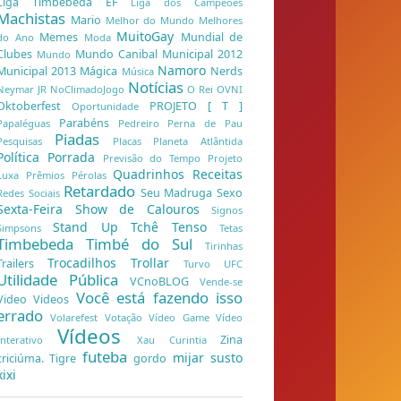
Liga Timbebeda EF
Liga dos Campeões
Machistas
Mario
Melhor do Mundo
Melhores
MuitoGay
Memes
Mundial de
do Ano
Moda
Clubes
Mundo Canibal
Municipal 2012
Mundo
Namoro
Municipal 2013
Mágica
Nerds
Música
Notícias
Neymar JR
NoClimadoJogo
O Rei
OVNI
Oktoberfest
PROJETO [ T ]
Oportunidade
Parabéns
Papaléguas
Pedreiro
Perna de Pau
Piadas
Pesquisas
Placas
Planeta Atlântida
Política
Porrada
Previsão do Tempo
Projeto
Quadrinhos
Receitas
Luxa
Prêmios
Pérolas
Retardado
Seu Madruga
Sexo
Redes Sociais
Sexta-Feira
Show de Calouros
Signos
Stand Up
Tchê
Tenso
Simpsons
Tetas
Timbebeda
Timbé do Sul
Tirinhas
Trocadilhos
Trollar
Trailers
Turvo
UFC
Utilidade Pública
VCnoBLOG
Vende-se
Você está fazendo isso
Video
Videos
errado
Volarefest
Votação
Vídeo Game
Vídeo
Vídeos
Zina
Interativo
Xau Curintia
futeba
mijar
susto
criciúma. Tigre
gordo
xixi