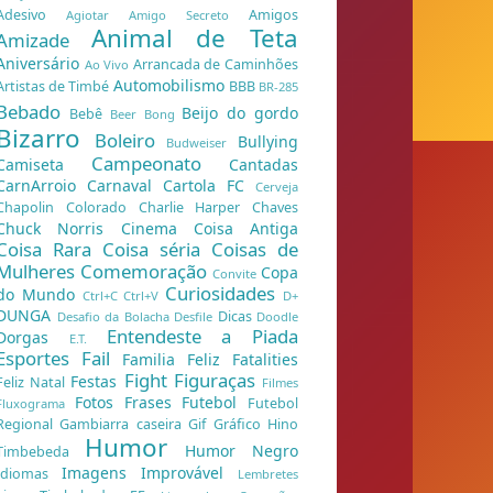
Adesivo
Amigos
Agiotar
Amigo Secreto
Animal de Teta
Amizade
Aniversário
Arrancada de Caminhões
Ao Vivo
Automobilismo
Artistas de Timbé
BBB
BR-285
Bebado
Beijo do gordo
Bebê
Beer Bong
Bizarro
Boleiro
Bullying
Budweiser
Campeonato
Camiseta
Cantadas
CarnArroio
Carnaval
Cartola FC
Cerveja
Chapolin Colorado
Charlie Harper
Chaves
Chuck Norris
Cinema
Coisa Antiga
Coisa Rara
Coisa séria
Coisas de
Mulheres
Comemoração
Copa
Convite
Curiosidades
do Mundo
Ctrl+C Ctrl+V
D+
DUNGA
Dicas
Desafio da Bolacha
Desfile
Doodle
Entendeste a Piada
Dorgas
E.T.
Esportes
Fail
Familia Feliz
Fatalities
Fight
Figuraças
Festas
Feliz Natal
Filmes
Fotos
Frases
Futebol
Futebol
Fluxograma
Regional
Gambiarra caseira
Gif
Gráfico
Hino
Humor
Humor Negro
Timbebeda
Imagens
Improvável
Idiomas
Lembretes