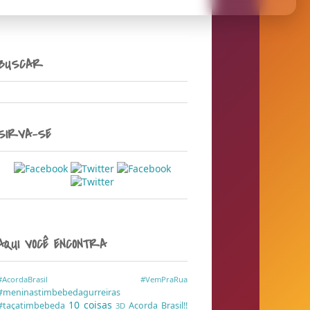
BUSCAR
SIRVA-SE
AQUI VOCÊ ENCONTRA
#AcordaBrasil
#VemPraRua
#meninastimbebedagurreiras
10 coisas
#taçatimbebeda
Acorda Brasil!!
3D