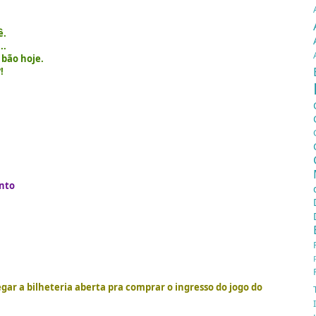
ê.
..
 bão hoje.
!
unto
gar a bilheteria aberta pra
comprar o ingresso do jogo do