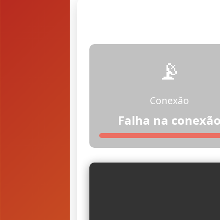
📡
Conexão
Falha na conexã