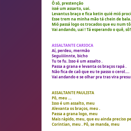
Ô sô, prestenção
issé um assarto, uai.
Levantus braço e fica ketin quié mió proc
Esse trem na minha mão tá chein de bala.
Mió passá logo os trocados que eu num tô
Vai andando, uai ! Tá esperando o quê, sô?
ASSALTANTE CARIOCA
Aí, perdeu, mermão
Seguiiiinnte, bicho
Tu te fu. Isso é um assalto .
Passa a grana e levanta os braços rapá .
Não fica de caô que eu te passo o cerol....
Vai andando e se olhar pra tras vira pres
ASSALTANTE PAULISTA
Pô, meu ...
Isso é um assalto, meu
Alevanta os braços, meu .
Passa a grana logo, meu
Mais rápido, meu, que eu ainda preciso pe
Corintian, meu . Pô, se manda, meu