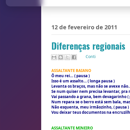
12 de fevereiro de 2011
Diferenças regionais
Por
Conti
ASSALTANTE BAIANO
Ô meu rei... ( pausa )
Isso é um assalto... ( longa pausa )
Levanta os braços, mas não se avexe não..
Se num quiser nem precisa levantar, pra 
Vai passando a grana, bem devagarinho ( 
Num repara se o berro está sem bala, mas
Não esquenta, meu irmãozinho, ( pausa )
Vou deixar teus documentos na encruzilh
ASSALTANTE MINEIRO