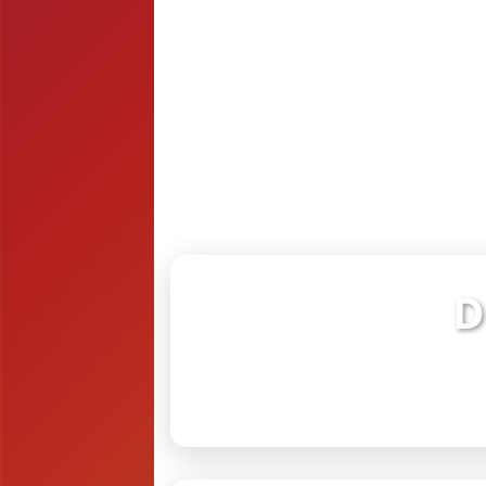
D
Verifiq