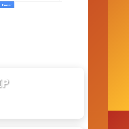
IP
 conexão