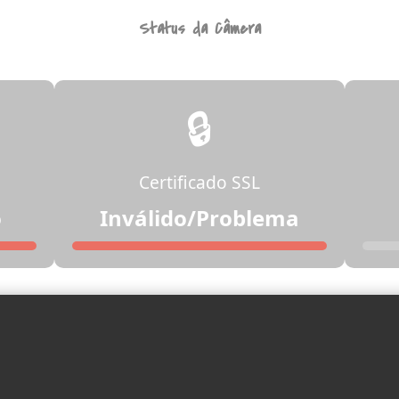
Status da Câmera
🔒
Certificado SSL
o
Inválido/Problema