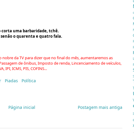
o corta uma barbaridade, tchê.
a, senão o quarenta e quatro fala.
io nobre da TV para dizer que no final do mês, aumentaremos as
s, Passagem de ônibus, Imposto de renda, Lincenciamento de veículos,
A, IPI, ICMS, PIS, COFINS...
r
,
Piadas
,
Política
Página inicial
Postagem mais antiga