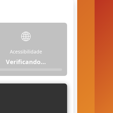
🌐
Acessibilidade
Acessível (com
restrições)