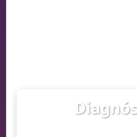
Diagn
Diagnós
Verifique o st