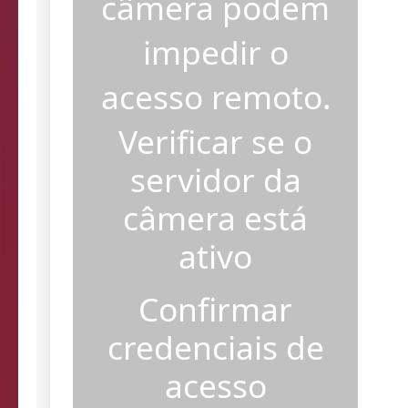
câmera podem
impedir o
acesso remoto.
Verificar se o
servidor da
câmera está
ativo
Confirmar
credenciais de