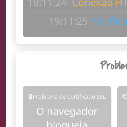
ac
19:11:26
Dia
Probl
🔒

Problema de Certificado SSL
O navegador