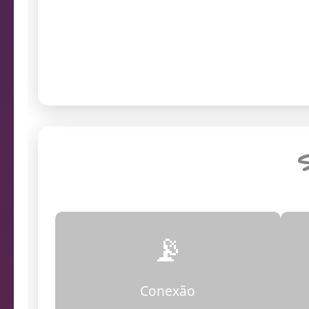
prob
Endereço da câmera
S
📡
Conexão