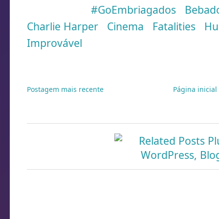
Marcadores:
#GoEmbriagados
,
Bebad
Charlie Harper
,
Cinema
,
Fatalities
,
H
Improvável
Postagem mais recente
Página inicial