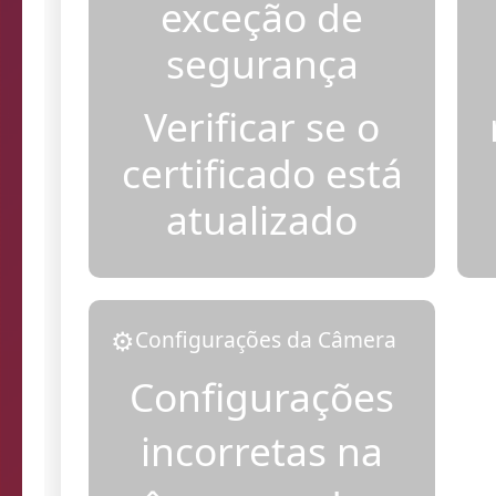
Adicionar
exceção de
segurança
Verificar se o
certificado está
atualizado
⚙️
Configurações da Câmera
Configurações
incorretas na