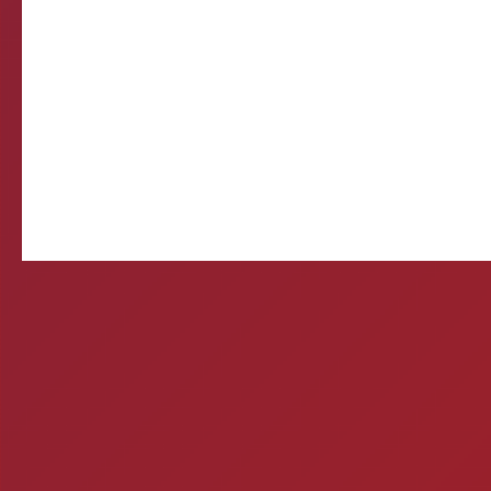
R
❌ Verifique
⚠️ Usando HTTP s
Sistema de Diagnósti