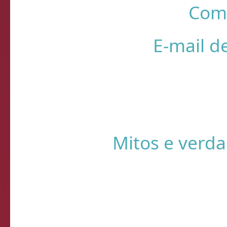
Come
E-mail d
Querida, Está tudo e
preparando meu própr
Ontem 
Mitos e verda
1- A CERVEJA MATA? Si
por uma caixa de cerve
ra