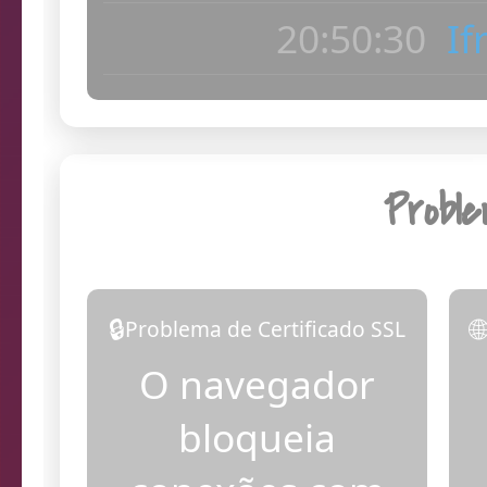
20:50:30
If
Probl
🔒

Problema de Certificado SSL
O navegador
bloqueia