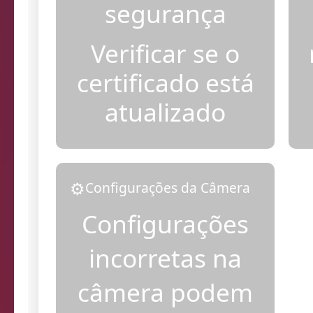
segurança
Verificar se o
certificado está
atualizado
⚙️
Configurações da Câmera
Configurações
incorretas na
câmera podem