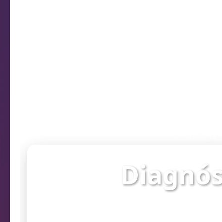
Diagn
Diagnós
Verifique o st