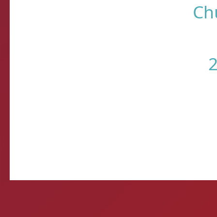
Ch
Você está fazendo is
2
Timbebeda Esporte &
res