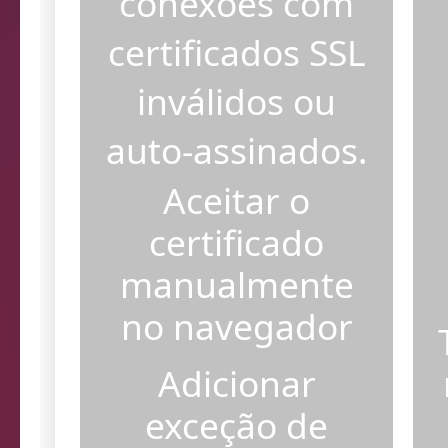
conexões com
certificados SSL
inválidos ou
auto-assinados.
Aceitar o
certificado
manualmente
no navegador
Adicionar
exceção de