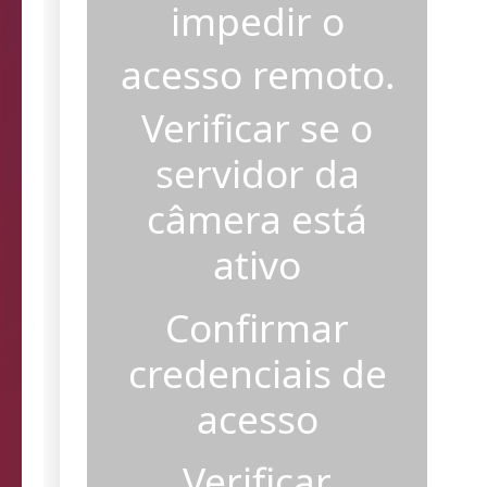
impedir o
acesso remoto.
Verificar se o
servidor da
câmera está
ativo
Confirmar
credenciais de
acesso
Verificar