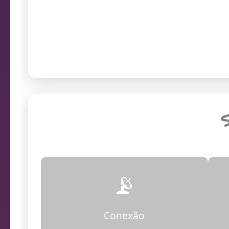
prob
Endereço da câmera
S
📡
Conexão