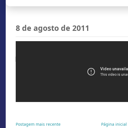
8 de agosto de 2011
Corrida com obstáculo invisível
Por
Conti
(Não use drogas.
Marcadores:
Bizarro
,
Coisas de Mulhe
Postagem mais recente
Página inicial