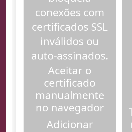
bloqueia
conexões com
certificados SSL
inválidos ou
auto-assinados.
Aceitar o
certificado
manualmente
no navegador