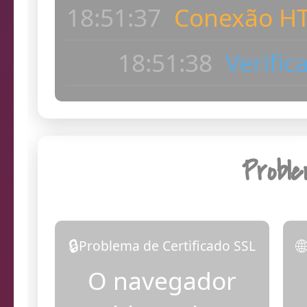
18:51:39
Câmera c
ac
18:51:39
Dia
Probl
🔒

Problema de Certificado SSL
O navegador