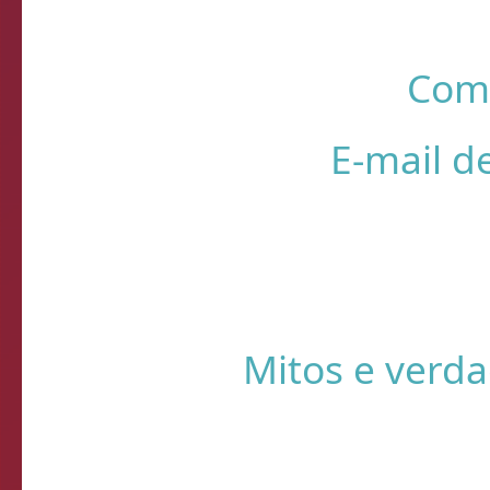
R
❌ Verifique
⚠️ Usando HTTP s
Sistema de Diagnósti