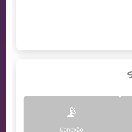
prob
Endereço da câmera
S
📡
Conexão