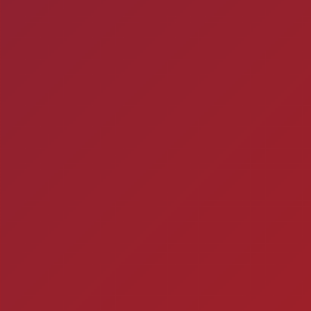
Mitos e verda
1- A CERVEJA MATA? Si
por uma caixa de cerve
ra
2
Timbebeda Esporte &
res