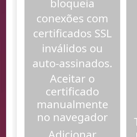
bloqueia
conexões com
certificados SSL
inválidos ou
auto-assinados.
Aceitar o
certificado
manualmente
no navegador