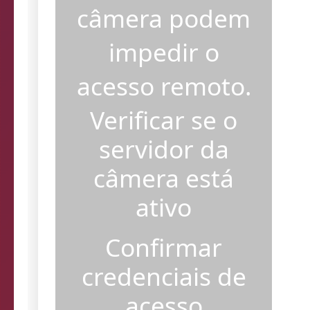
incorretas na
câmera podem
impedir o
acesso remoto.
Verificar se o
servidor da
câmera está
ativo
Confirmar
credenciais de