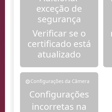
Adicionar
exceção de
segurança
Verificar se o
certificado está
atualizado
⚙️
Configurações da Câmera
Configurações