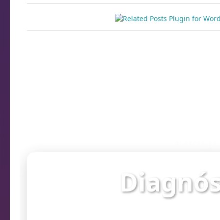
Diagn
Diagnós
Verifique o st