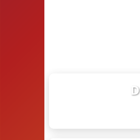
D
Verifiq