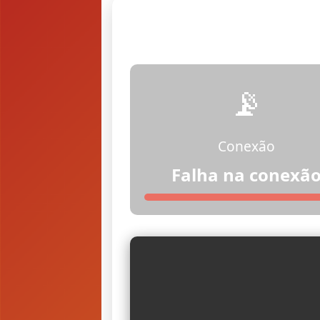
📡
Conexão
Falha na conexã