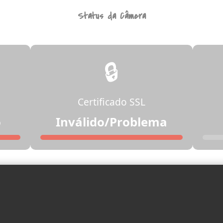
Status da Câmera
🔒
Certificado SSL
o
Inválido/Problema