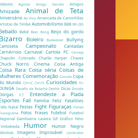
Adesivo
Amigos
Agiotar
Amigo Secreto
Animal de Teta
Amizade
Aniversário
Arrancada de Caminhões
Ao Vivo
Automobilismo
Artistas de Timbé
BBB
BR-285
Bebado
Beijo do gordo
Bebê
Beer Bong
Bizarro
Boleiro
Bullying
Budweiser
Campeonato
Camiseta
Cantadas
CarnArroio
Carnaval
Cartola FC
Cerveja
Chapolin Colorado
Charlie Harper
Chaves
Chuck Norris
Cinema
Coisa Antiga
Coisa Rara
Coisa séria
Coisas de
Mulheres
Comemoração
Copa
Convite
Curiosidades
do Mundo
Ctrl+C Ctrl+V
D+
DUNGA
Dicas
Desafio da Bolacha
Desfile
Doodle
Entendeste a Piada
Dorgas
E.T.
Esportes
Fail
Familia Feliz
Fatalities
Fight
Figuraças
Festas
Feliz Natal
Filmes
Fotos
Frases
Futebol
Futebol
Fluxograma
Regional
Gambiarra caseira
Gif
Gráfico
Hino
Humor
Humor Negro
Timbebeda
Imagens
Improvável
Idiomas
Lembretes