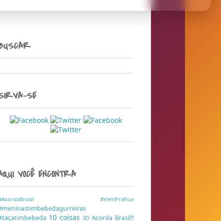
BUSCAR
SIRVA-SE
AQUI VOCÊ ENCONTRA
#AcordaBrasil
#VemPraRua
#meninastimbebedagurreiras
10 coisas
#taçatimbebeda
Acorda Brasil!!
3D