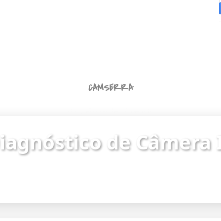
CAMSERRA
Diagnóstico de Câmera IP
iagnóstico de Câmera 
ue o status da câmera e identifique problemas de
Endereço da câmera:
https://187.62.251.8/camera.html