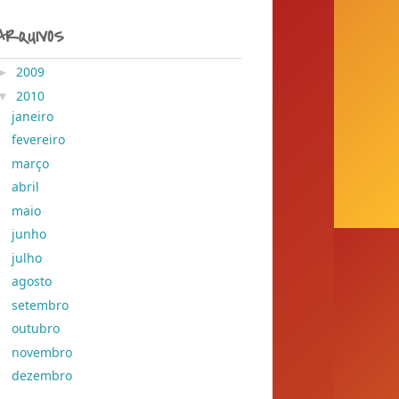
ARQUIVOS
►
2009
( 204 )
▼
2010
( 155 )
janeiro
( 6 )
fevereiro
( 12 )
março
( 10 )
abril
( 11 )
maio
( 11 )
junho
( 8 )
julho
( 9 )
agosto
( 6 )
setembro
( 11 )
outubro
( 8 )
novembro
( 24 )
dezembro
( 39 )