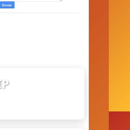
IP
 conexão