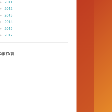
►
2011
( 428 )
►
2012
( 30 )
►
2013
( 45 )
►
2014
( 389 )
►
2015
( 1 )
►
2017
( 1 )
CONTATO
Nome
E-mail
*
Mensagem
*