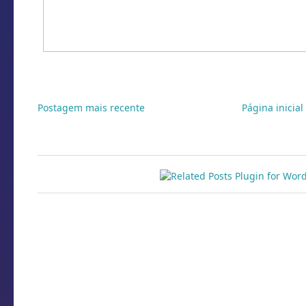
Postagem mais recente
Página inicial