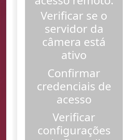
acesso remoto.
Verificar se o
servidor da
câmera está
ativo
Confirmar
credenciais de
acesso
Verificar