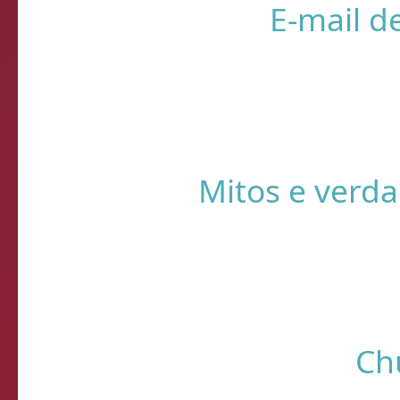
❌ Verifique
⚠️ Usando HTTP s
Sistema de Diagnósti
de verificação d