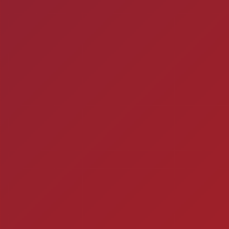
ra
Ch
Você está fazendo is
2
Timbebeda Esporte &
res