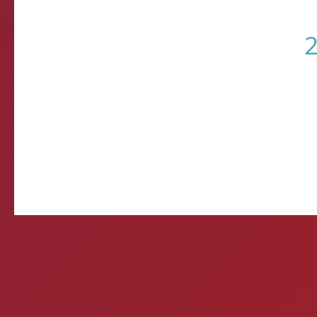
Come
E-mail d
Querida, Está tudo e
preparando meu própr
Ontem 
Mitos e verda
1- A CERVEJA MATA? Si
por uma caixa de cerve