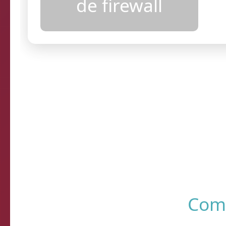
configurações
de firewall
Resultados
R