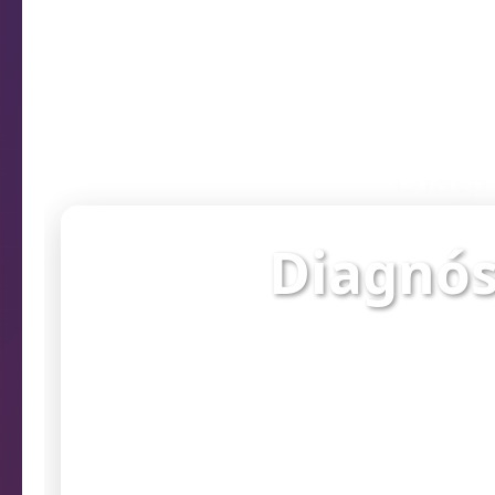
Diagn
Diagnós
Verifique o st
prob
Endereço da câmera