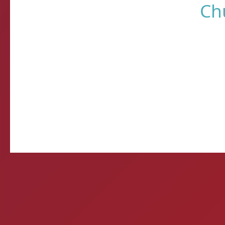
Come
E-mail d
Querida, Está tudo e
preparando meu própr
Ontem 
Mitos e verda
1- A CERVEJA MATA? Si
por uma caixa de cerve