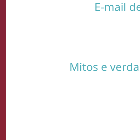
❌ Verifique
⚠️ Usando HTTP s
Sistema de Diagnósti
de verificação d