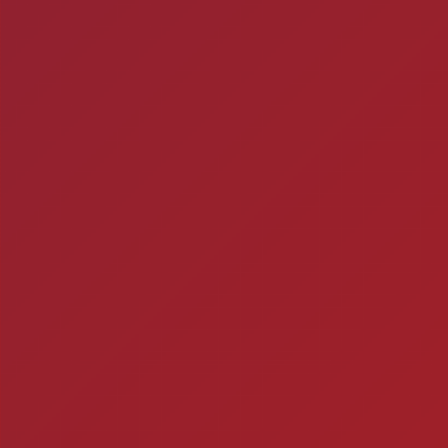
ra
Ch
Você está fazendo is
Timbebeda Esporte &
res