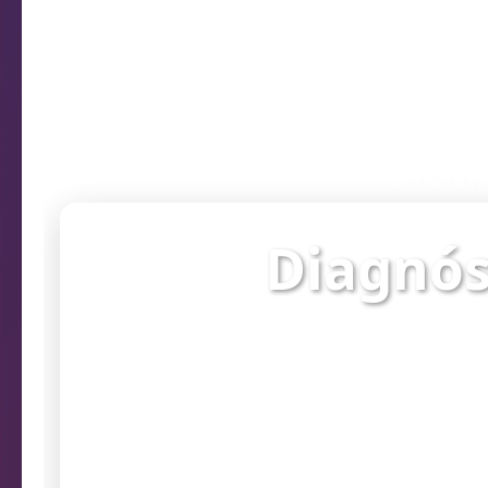
Diagn
Diagnós
Verifique o st
prob
Endereço da câmera