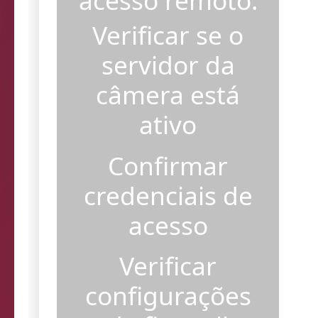
acesso remoto.
Verificar se o
servidor da
câmera está
ativo
Confirmar
credenciais de
acesso
Verificar