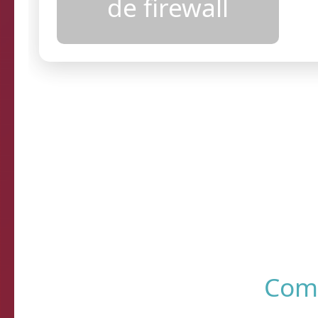
configurações
de firewall
Resultados
R