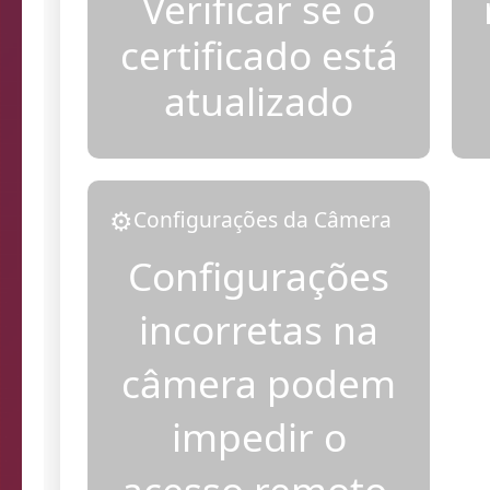
Verificar se o
certificado está
atualizado
⚙️
Configurações da Câmera
Configurações
incorretas na
câmera podem
impedir o