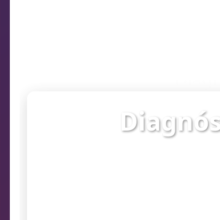
Diagn
Diagnós
Verifique o st
prob
Endereço da câmera