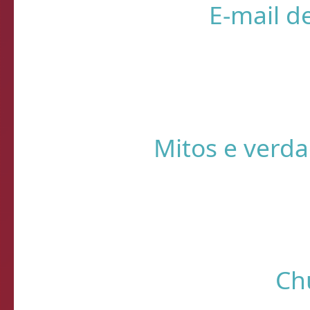
❌ Verifique
⚠️ Usando HTTP s
Sistema de Diagnósti
de verificação d