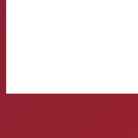
Come
E-mail d
Querida, Está tudo e
preparando meu própr
Ontem 
Mitos e verda
1- A CERVEJA MATA? Si
por uma caixa de cerve