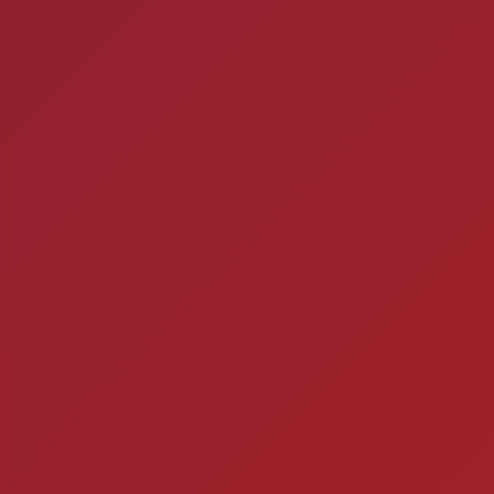
ra
Ch
Você está fazendo is
Timbebeda Esporte &
res