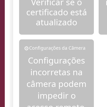
Verificar se o
certificado está
atualizado
⚙️
Configurações da Câmera
Configurações
incorretas na
câmera podem
impedir o