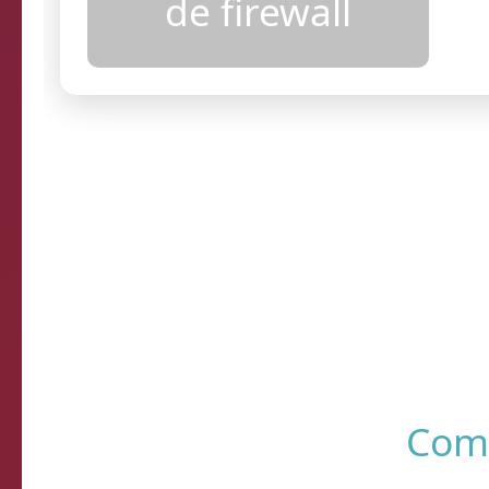
configurações
de firewall
Resultados
R