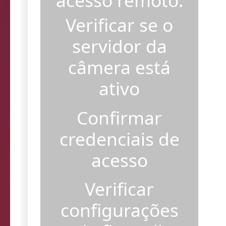
acesso remoto.
Verificar se o
servidor da
câmera está
ativo
Confirmar
credenciais de
acesso
Verificar