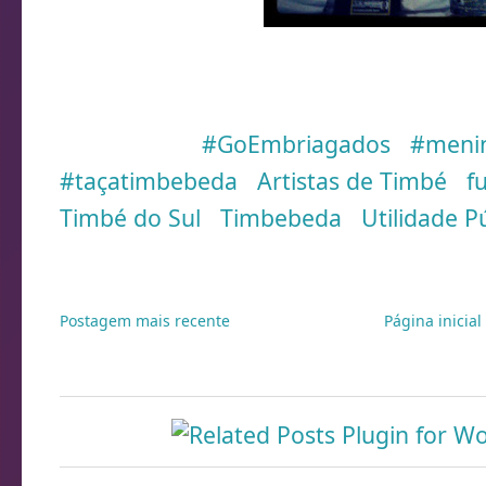
Taças 2011 e 2012
Marcadores:
#GoEmbriagados
,
#meni
#taçatimbebeda
,
Artistas de Timbé
,
f
Timbé do Sul
,
Timbebeda
,
Utilidade P
Postagem mais recente
Página inicial