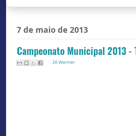
7 de maio de 2013
Campeonato Municipal 2013 - T
Por
Zé Warnier
Definida a data de inicio do campeonato
maio começa a disputa da taça que te
jovem atleta Timbeense que faleceu em 2
contém os 22 atletas e os 4 membros da 
8 de maio, a movimentação dos times 