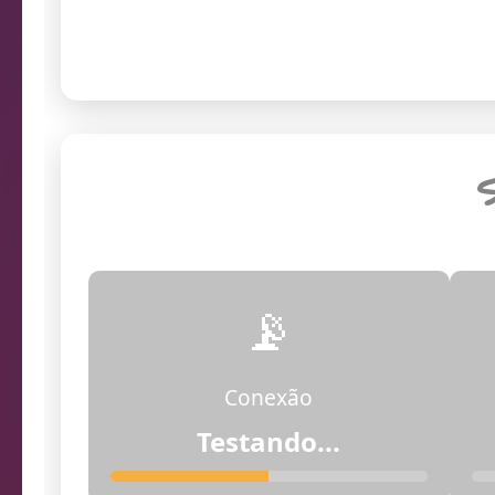
Endereço da câmera
S
📡
Conexão
Falha na conexão