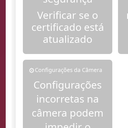
Verificar se o
certificado está
atualizado
⚙️
Configurações da Câmera
Configurações
incorretas na
câmera podem
impedir o