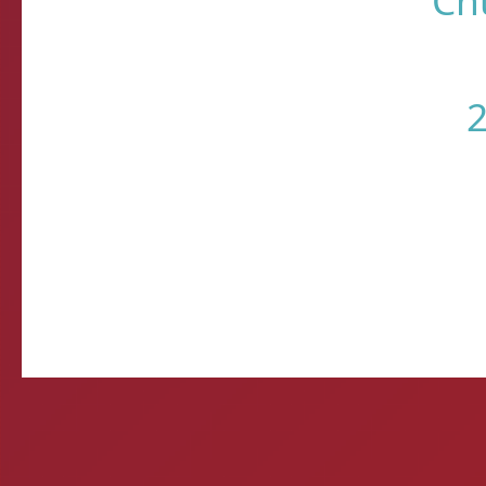
Você está fazendo is
2
Timbebeda Esporte &
res