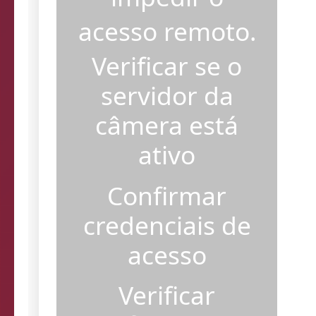
acesso remoto.
Verificar se o
servidor da
câmera está
ativo
Confirmar
credenciais de
acesso
Verificar