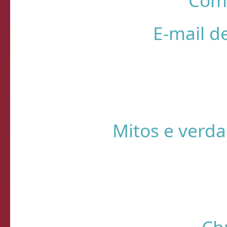
Come
E-mail d
Querida, Está tudo e
preparando meu própr
Ontem 
Mitos e verda
1- A CERVEJA MATA? Si
por uma caixa de cerve
ra
Ch