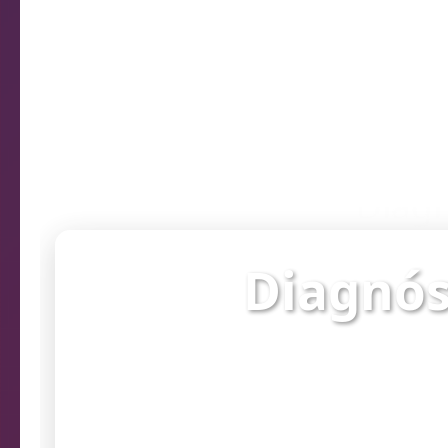
Diagn
Diagnós
Verifique o st
prob