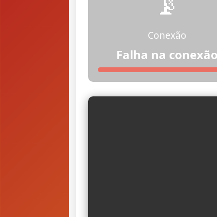
📡
Conexão
Falha na conexã