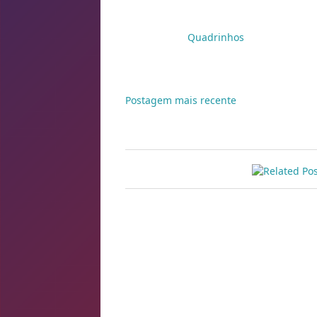
Só vai saber quando tomar com uma bol
Marcadores:
Quadrinhos
Postagem mais recente