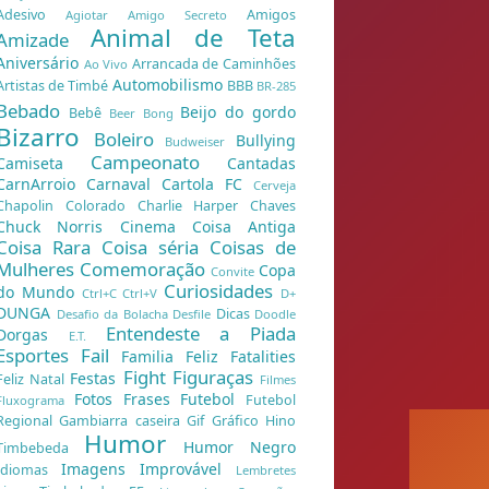
Adesivo
Amigos
Agiotar
Amigo Secreto
Animal de Teta
Amizade
Aniversário
Arrancada de Caminhões
Ao Vivo
Automobilismo
Artistas de Timbé
BBB
BR-285
Bebado
Beijo do gordo
Bebê
Beer Bong
Bizarro
Boleiro
Bullying
Budweiser
Campeonato
Camiseta
Cantadas
CarnArroio
Carnaval
Cartola FC
Cerveja
Chapolin Colorado
Charlie Harper
Chaves
Chuck Norris
Cinema
Coisa Antiga
Coisa Rara
Coisa séria
Coisas de
Mulheres
Comemoração
Copa
Convite
Curiosidades
do Mundo
Ctrl+C Ctrl+V
D+
DUNGA
Dicas
Desafio da Bolacha
Desfile
Doodle
Entendeste a Piada
Dorgas
E.T.
Esportes
Fail
Familia Feliz
Fatalities
Fight
Figuraças
Festas
Feliz Natal
Filmes
Fotos
Frases
Futebol
Futebol
Fluxograma
Regional
Gambiarra caseira
Gif
Gráfico
Hino
Humor
Humor Negro
Timbebeda
Imagens
Improvável
Idiomas
Lembretes