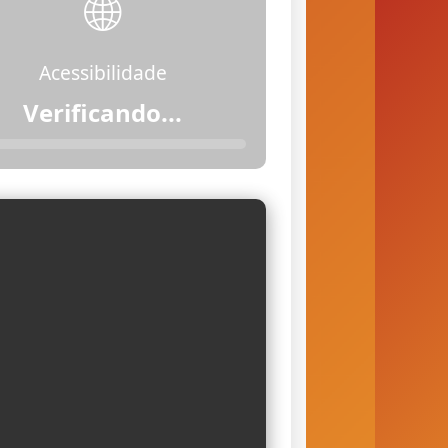
🌐
Acessibilidade
Acessível (com
restrições)