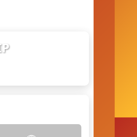
IP
 conexão