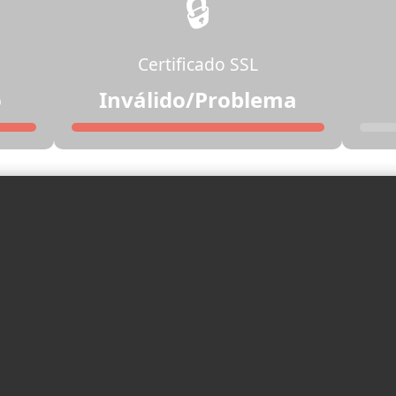
🔒
Certificado SSL
o
Inválido/Problema