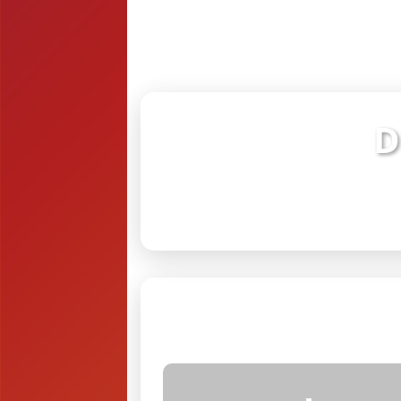
D
Verifiq