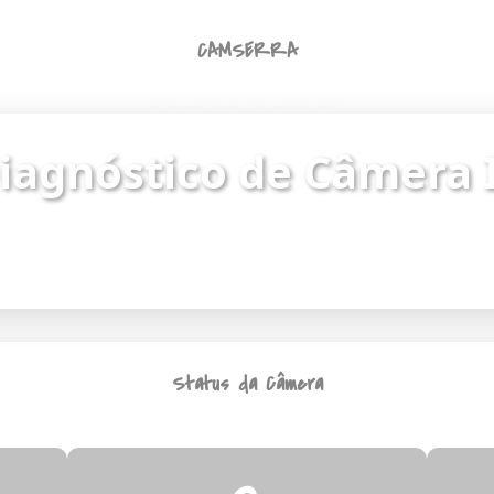
CAMSERRA
Diagnóstico de Câmera IP
iagnóstico de Câmera 
ue o status da câmera e identifique problemas de
Endereço da câmera:
https://187.62.251.8/camera.html
Status da Câmera