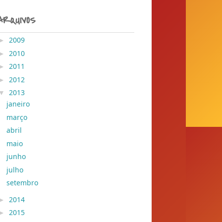
ARQUIVOS
►
2009
( 204 )
►
2010
( 155 )
►
2011
( 428 )
►
2012
( 30 )
▼
2013
( 45 )
janeiro
( 2 )
março
( 1 )
abril
( 11 )
maio
( 13 )
junho
( 12 )
julho
( 5 )
setembro
( 1 )
►
2014
( 389 )
►
2015
( 1 )