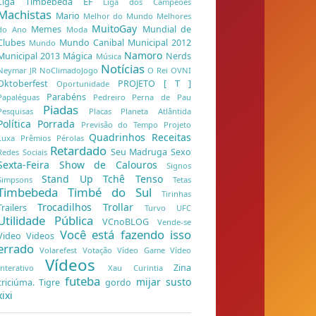
Liga Timbebeda EF
Liga dos Campeões
Machistas
Mario
Melhor do Mundo
Melhores
MuitoGay
Memes
Mundial de
do Ano
Moda
Clubes
Mundo Canibal
Municipal 2012
Mundo
Namoro
Municipal 2013
Mágica
Nerds
Música
Notícias
Neymar JR
NoClimadoJogo
O Rei
OVNI
Oktoberfest
PROJETO [ T ]
Oportunidade
Parabéns
Papaléguas
Pedreiro
Perna de Pau
Piadas
Pesquisas
Placas
Planeta Atlântida
Política
Porrada
Previsão do Tempo
Projeto
Quadrinhos
Receitas
Luxa
Prêmios
Pérolas
Retardado
Seu Madruga
Sexo
Redes Sociais
Sexta-Feira
Show de Calouros
Signos
Stand Up
Tchê
Tenso
Simpsons
Tetas
Timbebeda
Timbé do Sul
Tirinhas
Trocadilhos
Trollar
Trailers
Turvo
UFC
Utilidade Pública
VCnoBLOG
Vende-se
Você está fazendo isso
Video
Videos
errado
Volarefest
Votação
Vídeo Game
Vídeo
Vídeos
Zina
Interativo
Xau Curintia
futeba
mijar
susto
criciúma. Tigre
gordo
xixi