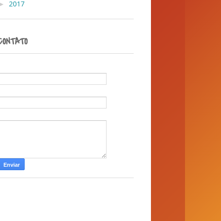
►
2017
( 1 )
CONTATO
Nome
E-mail
*
Mensagem
*