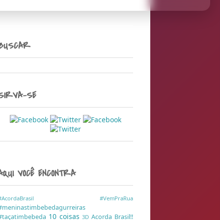
BUSCAR
SIRVA-SE
AQUI VOCÊ ENCONTRA
#AcordaBrasil
#VemPraRua
#meninastimbebedagurreiras
10 coisas
#taçatimbebeda
Acorda Brasil!!
3D