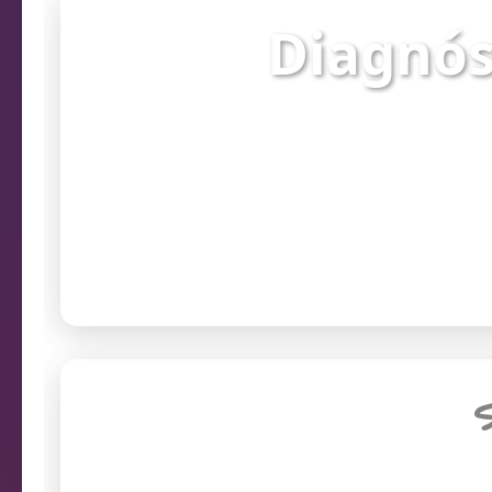
Diagnós
Verifique o st
prob
Endereço da câmera
S