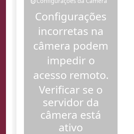
⚙️
Configurações da Câmera
Configurações
incorretas na
câmera podem
impedir o
acesso remoto.
Verificar se o
servidor da
câmera está