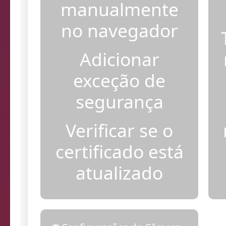
certificado
manualmente
no navegador
Adicionar
exceção de
segurança
Verificar se o
certificado está
atualizado