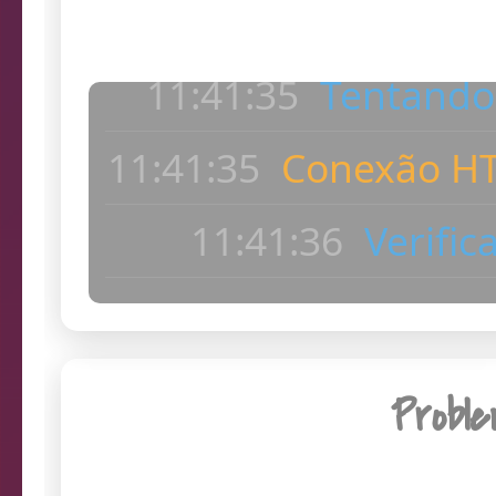
11:41:35
Conexão HT
Log
11:41:36
Verific
11:41:37
Câmera c
ac
11:41:37
Dia
Probl