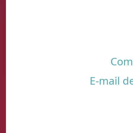
R
❌ Verifique
⚠️ Usando HTTP s