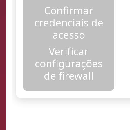
ativo
Confirmar
credenciais de
acesso
Verificar
configurações
de firewall
Resultados