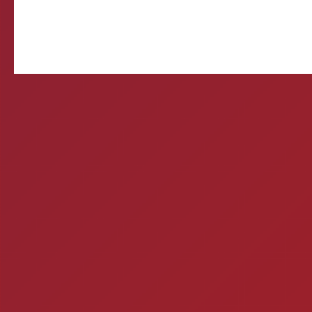
Querida, Está tudo e
preparando meu própr
Ontem 
Mitos e verda
1- A CERVEJA MATA? Si
por uma caixa de cerve
ra
Ch