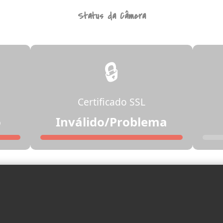
Status da Câmera
🔒
Certificado SSL
o
Inválido/Problema