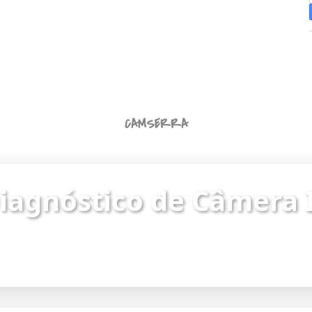
CAMSERRA
Diagnóstico de Câmera IP
iagnóstico de Câmera 
ue o status da câmera e identifique problemas de
Endereço da câmera:
https://187.62.251.8/camera.html