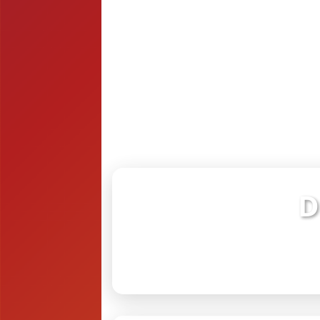
D
Verifiq