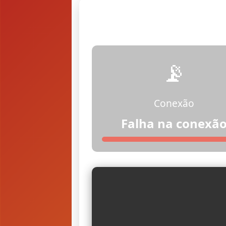
📡
Conexão
Falha na conexã