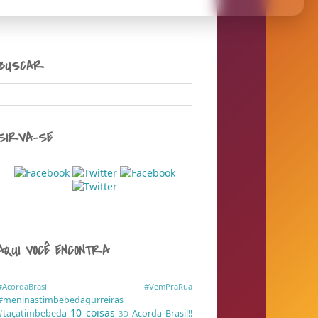
BUSCAR
SIRVA-SE
AQUI VOCÊ ENCONTRA
#AcordaBrasil
#VemPraRua
#meninastimbebedagurreiras
10 coisas
#taçatimbebeda
Acorda Brasil!!
3D