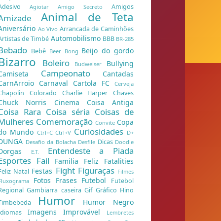
Adesivo
Amigos
Agiotar
Amigo Secreto
Animal de Teta
Amizade
Aniversário
Arrancada de Caminhões
Ao Vivo
Automobilismo
Artistas de Timbé
BBB
BR-285
Bebado
Beijo do gordo
Bebê
Beer Bong
Bizarro
Boleiro
Bullying
Budweiser
Campeonato
Camiseta
Cantadas
CarnArroio
Carnaval
Cartola FC
Cerveja
Chapolin Colorado
Charlie Harper
Chaves
Chuck Norris
Cinema
Coisa Antiga
Coisa Rara
Coisa séria
Coisas de
Mulheres
Comemoração
Copa
Convite
Curiosidades
do Mundo
Ctrl+C Ctrl+V
D+
DUNGA
Dicas
Desafio da Bolacha
Desfile
Doodle
Entendeste a Piada
Dorgas
E.T.
Esportes
Fail
Familia Feliz
Fatalities
Fight
Figuraças
Festas
Feliz Natal
Filmes
Fotos
Frases
Futebol
Futebol
Fluxograma
Regional
Gambiarra caseira
Gif
Gráfico
Hino
Humor
Humor Negro
Timbebeda
Imagens
Improvável
Idiomas
Lembretes