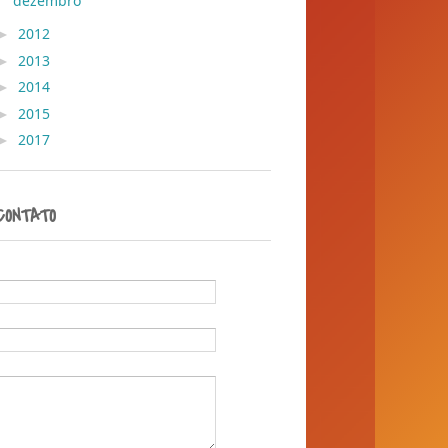
dezembro
( 36 )
►
2012
( 30 )
►
2013
( 45 )
►
2014
( 389 )
►
2015
( 1 )
►
2017
( 1 )
CONTATO
Nome
E-mail
*
Mensagem
*