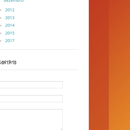
dezembro
( 36 )
►
2012
( 30 )
►
2013
( 45 )
►
2014
( 389 )
►
2015
( 1 )
►
2017
( 1 )
CONTATO
Nome
E-mail
*
Mensagem
*