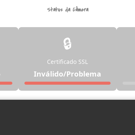
Status da Câmera
🔒
Certificado SSL
o
Inválido/Problema