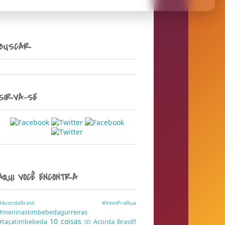
BUSCAR
SIRVA-SE
AQUI VOCÊ ENCONTRA
#AcordaBrasil
#VemPraRua
#meninastimbebedagurreiras
10 coisas
#taçatimbebeda
Acorda Brasil!!
3D