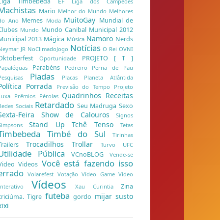
Liga Timbebeda EF
Liga dos Campeões
Machistas
Mario
Melhor do Mundo
Melhores
MuitoGay
Memes
Mundial de
do Ano
Moda
Clubes
Mundo Canibal
Municipal 2012
Mundo
Namoro
Municipal 2013
Mágica
Nerds
Música
Notícias
Neymar JR
NoClimadoJogo
O Rei
OVNI
Oktoberfest
PROJETO [ T ]
Oportunidade
Parabéns
Papaléguas
Pedreiro
Perna de Pau
Piadas
Pesquisas
Placas
Planeta Atlântida
Política
Porrada
Previsão do Tempo
Projeto
Quadrinhos
Receitas
Luxa
Prêmios
Pérolas
Retardado
Seu Madruga
Sexo
Redes Sociais
Sexta-Feira
Show de Calouros
Signos
Stand Up
Tchê
Tenso
Simpsons
Tetas
Timbebeda
Timbé do Sul
Tirinhas
Trocadilhos
Trollar
Trailers
Turvo
UFC
Utilidade Pública
VCnoBLOG
Vende-se
Você está fazendo isso
Video
Videos
errado
Volarefest
Votação
Vídeo Game
Vídeo
Vídeos
Zina
Interativo
Xau Curintia
futeba
mijar
susto
criciúma. Tigre
gordo
xixi