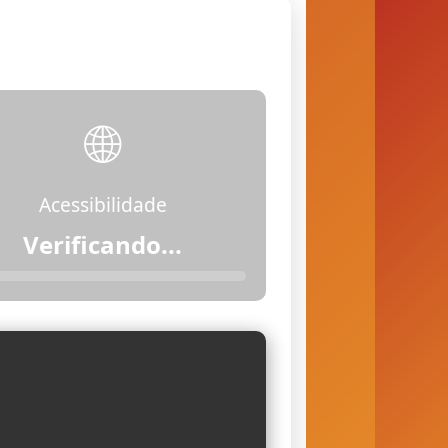
🌐
Acessibilidade
Acessível (com
restrições)