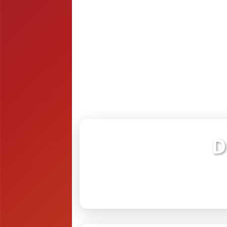
D
Verifiq