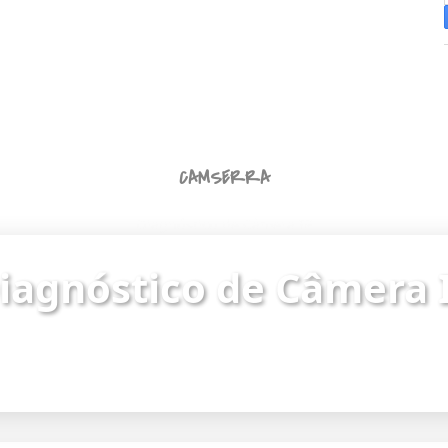
CAMSERRA
Diagnóstico de Câmera IP
iagnóstico de Câmera 
ue o status da câmera e identifique problemas de
Endereço da câmera:
https://187.62.251.8/camera.html