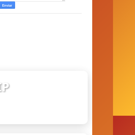
IP
 conexão