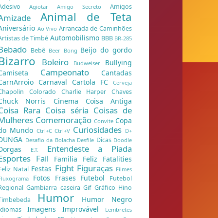
Adesivo
Amigos
Agiotar
Amigo Secreto
Animal de Teta
Amizade
Aniversário
Arrancada de Caminhões
Ao Vivo
Automobilismo
Artistas de Timbé
BBB
BR-285
Bebado
Beijo do gordo
Bebê
Beer Bong
Bizarro
Boleiro
Bullying
Budweiser
Campeonato
Camiseta
Cantadas
CarnArroio
Carnaval
Cartola FC
Cerveja
Chapolin Colorado
Charlie Harper
Chaves
Chuck Norris
Cinema
Coisa Antiga
Coisa Rara
Coisa séria
Coisas de
Mulheres
Comemoração
Copa
Convite
Curiosidades
do Mundo
Ctrl+C Ctrl+V
D+
DUNGA
Dicas
Desafio da Bolacha
Desfile
Doodle
Entendeste a Piada
Dorgas
E.T.
Esportes
Fail
Familia Feliz
Fatalities
Fight
Figuraças
Festas
Feliz Natal
Filmes
Fotos
Frases
Futebol
Futebol
Fluxograma
Regional
Gambiarra caseira
Gif
Gráfico
Hino
Humor
Humor Negro
Timbebeda
Imagens
Improvável
Idiomas
Lembretes