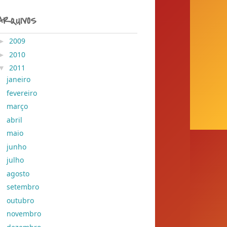
ARQUIVOS
►
2009
( 204 )
►
2010
( 155 )
▼
2011
( 428 )
janeiro
( 41 )
fevereiro
( 78 )
março
( 29 )
abril
( 45 )
maio
( 37 )
junho
( 30 )
julho
( 28 )
agosto
( 28 )
setembro
( 26 )
outubro
( 25 )
novembro
( 25 )