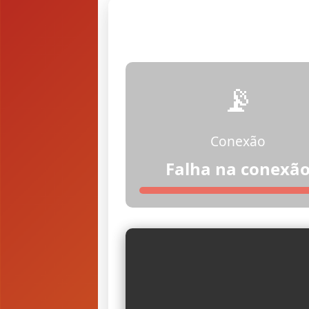
📡
Conexão
Falha na conexã