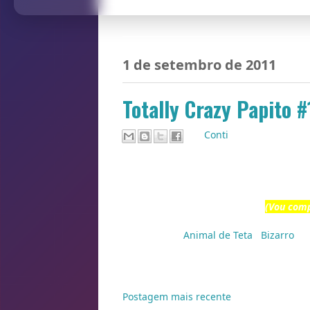
1 de setembro de 2011
Totally Crazy Papito #1
Por
Conti
(Vou comp
Marcadores:
Animal de Teta
,
Bizarro
Postagem mais recente