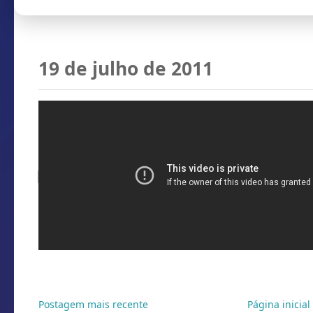
19 de julho de 2011
Loucura labial na eliminação d
América 2011
Por
Conti
Marcadores:
Animal de Teta
,
DUNGA
,
errado
Postagem mais recente
Página inicial