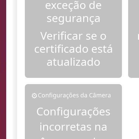
Adicionar
exceção de
segurança
Verificar se o
certificado está
atualizado
⚙️
Configurações da Câmera
Configurações
incorretas na