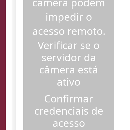
câmera podem
impedir o
acesso remoto.
Verificar se o
servidor da
câmera está
ativo
Confirmar
credenciais de