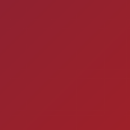
Mitos e verda
1- A CERVEJA MATA? Si
por uma caixa de cerve
ra
2
Timbebeda Esporte &
res