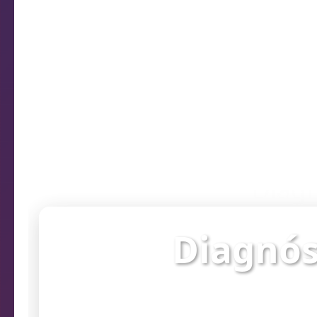
Diagn
Diagnós
Verifique o st