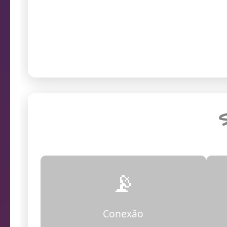
prob
Endereço da câmera
S
📡
Conexão