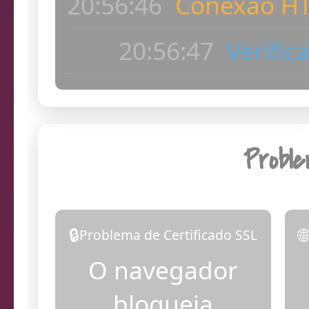
ac
20:56:48
Dia
Probl
🔒

Problema de Certificado SSL
O navegador