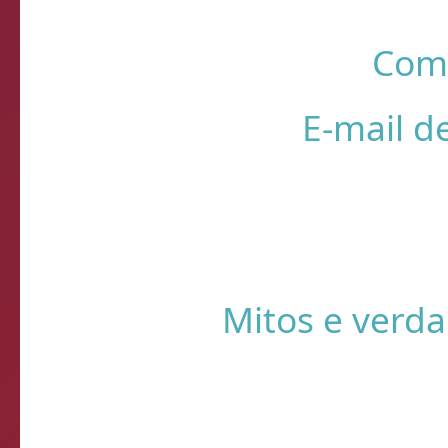
R
❌ Verifique
⚠️ Usando HTTP s
Sistema de Diagnósti