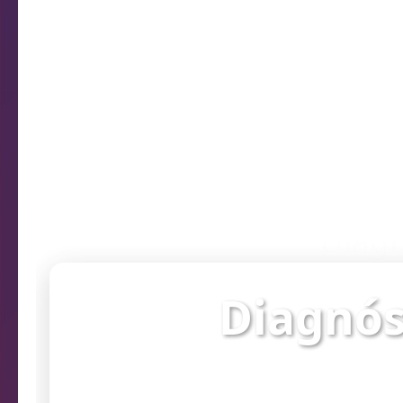
Diagn
Diagnós
Verifique o st