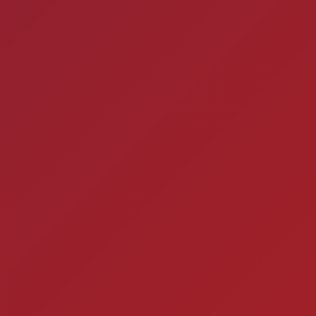
de verificação d
Timbebeda Esporte &
res