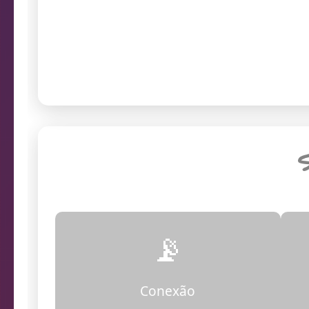
prob
Endereço da câmera
S
📡
Conexão