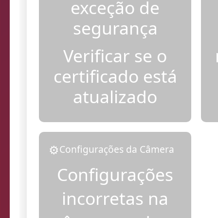
Adicionar
exceção de
segurança
Verificar se o
certificado está
atualizado
⚙️
Configurações da Câmera
Configurações
incorretas na