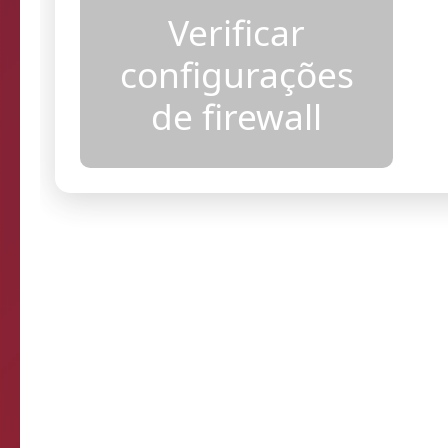
acesso
Verificar
configurações
de firewall
Resultados