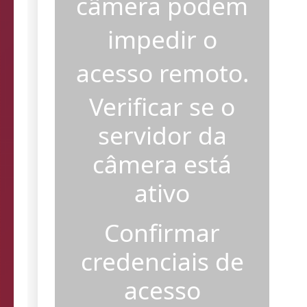
câmera podem
impedir o
acesso remoto.
Verificar se o
servidor da
câmera está
ativo
Confirmar
credenciais de