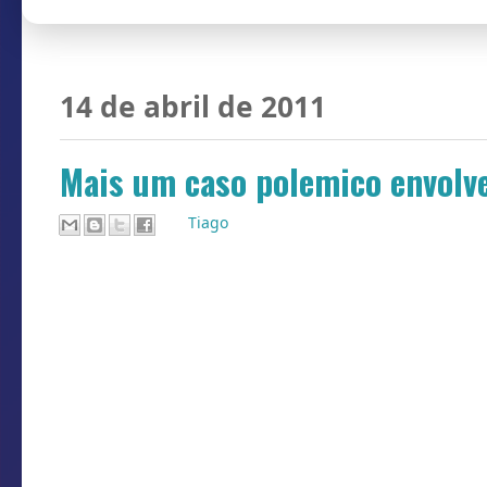
14 de abril de 2011
Mais um caso polemico envol
Por
Tiago
O atleta Ezequiel foi o alvo dessa vez.
tempos, mas a pouca aparição do jogad
Timbeense tornava o acerto um pouco dif
em Timbé do Sul, mas passa o dia inte
O desejo pelo atleta se tornou uma rea
Zagueiro Lauro, que segunda feira se 
diretoria timbebeda, com intervenção 