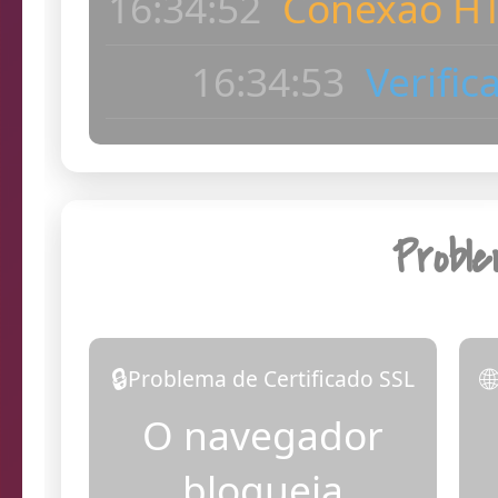
ac
16:34:54
Dia
Probl
🔒

Problema de Certificado SSL
O navegador