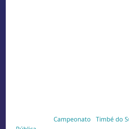
contato com o meia, que verbalmente d
campeonato pela equipeTimbebeda.
Então quando ficou sabendo da negocia
Lauro, Ivan (Bocão) entrou em contato 
pensando estar em contato com o mes
dados para Ivan, que tambem entrou 
negociação qeu andava bem encaminh
inscreveu o atleta na Ótica Lauro, poi
preparado.
Agora a tarde, os diregentes dos dois c
futuro do atleta, o presidente do club
negociação e ja abriu mão do atleta, r
técnico Ivan e concretizar a negociação
Marcadores:
Campeonato
,
Timbé do S
Pública