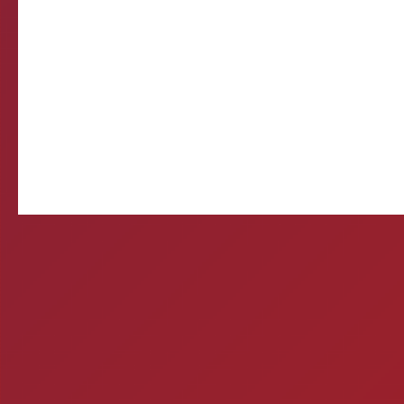
R
❌ Verifique
⚠️ Usando HTTP s
Sistema de Diagnósti