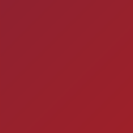
Mitos e verda
1- A CERVEJA MATA? Si
por uma caixa de cerve
ra
2
Timbebeda Esporte &
res