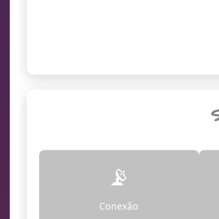
prob
Endereço da câmera
S
📡
Conexão