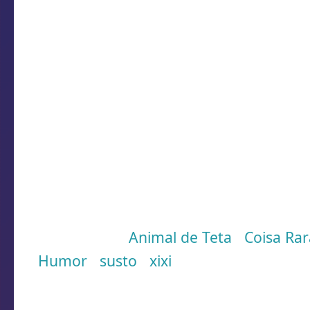
HAIR: Marcha de carro: ele engato
SOMEWHERE: Pessoa do interior:
seu Manuer...
ICE: Expressão de desejo: ICE ela 
DARK: Palavra usada em antigo p
receber.
MONDAY: Ordenar: ontem MONDAY 
MAY GO: Pessoal dócil: ele é tão 
YOU: Expressão de curiosidade: Y
Marcadores:
Animal de Teta
,
Coisa Ra
Humor
,
susto
,
xixi