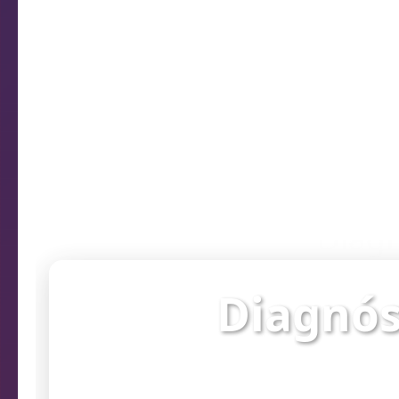
Diagn
Diagnós
Verifique o st