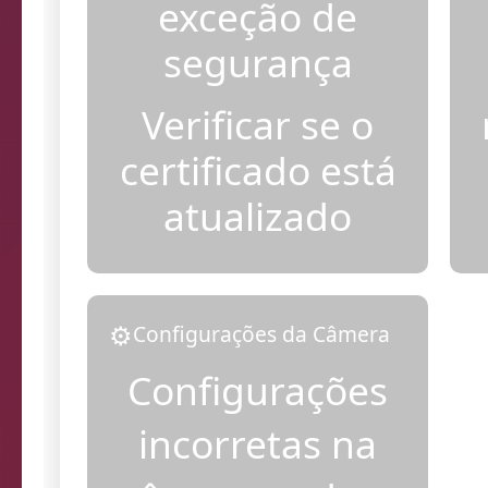
Adicionar
exceção de
segurança
Verificar se o
certificado está
atualizado
⚙️
Configurações da Câmera
Configurações
incorretas na