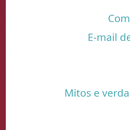
R
❌ Verifique
⚠️ Usando HTTP s
Sistema de Diagnósti