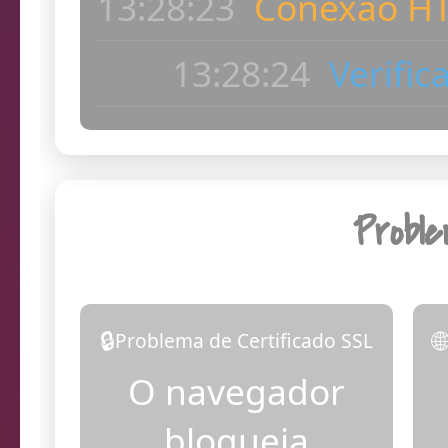
ac
13:28:25
Dia
Probl
🔒

Problema de Certificado SSL
O navegador