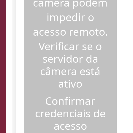
câmera podem
impedir o
acesso remoto.
Verificar se o
servidor da
câmera está
ativo
Confirmar
credenciais de