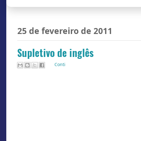
25 de fevereiro de 2011
Supletivo de inglês
Por
Conti
CAN: Pergunta feita por quem te
CREAM: Roubar, matar, etc.: ele 
YEAR: Deixar partir: ela teve que 
HAND: Entregar, dar por vencido: 
FRENCH: Dianteira: saia da FRENCH
DATE: Mandar alguém deitar: DATE