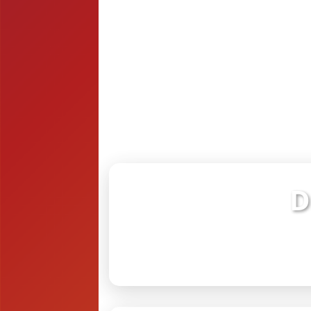
D
Verifiq