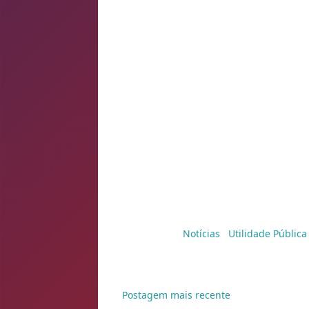
4) MULTA DE TRANSITO : essa você não 
No caso de multa por infração leve 
últimos 12 meses, não precisa pagar mul
infração em advertência com base no A
notificação da multa.. Em 30 dias você r
mas não paga nada.
Código de Trânsito Brasileiro
Art. 267 - Poderá ser imposta a penalid
média, passível de ser punida com mult
últimos doze meses, quando a autorida
providência como mais educativa.
Marcadores:
Notícias
,
Utilidade Pública
Postagem mais recente