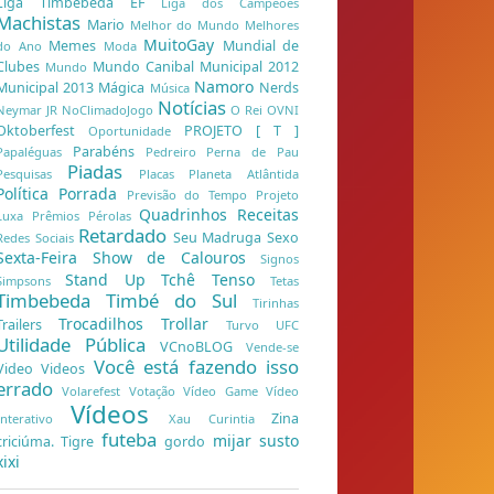
Liga Timbebeda EF
Liga dos Campeões
Machistas
Mario
Melhor do Mundo
Melhores
MuitoGay
Memes
Mundial de
do Ano
Moda
Clubes
Mundo Canibal
Municipal 2012
Mundo
Namoro
Municipal 2013
Mágica
Nerds
Música
Notícias
Neymar JR
NoClimadoJogo
O Rei
OVNI
Oktoberfest
PROJETO [ T ]
Oportunidade
Parabéns
Papaléguas
Pedreiro
Perna de Pau
Piadas
Pesquisas
Placas
Planeta Atlântida
Política
Porrada
Previsão do Tempo
Projeto
Quadrinhos
Receitas
Luxa
Prêmios
Pérolas
Retardado
Seu Madruga
Sexo
Redes Sociais
Sexta-Feira
Show de Calouros
Signos
Stand Up
Tchê
Tenso
Simpsons
Tetas
Timbebeda
Timbé do Sul
Tirinhas
Trocadilhos
Trollar
Trailers
Turvo
UFC
Utilidade Pública
VCnoBLOG
Vende-se
Você está fazendo isso
Video
Videos
errado
Volarefest
Votação
Vídeo Game
Vídeo
Vídeos
Zina
Interativo
Xau Curintia
futeba
mijar
susto
criciúma. Tigre
gordo
xixi