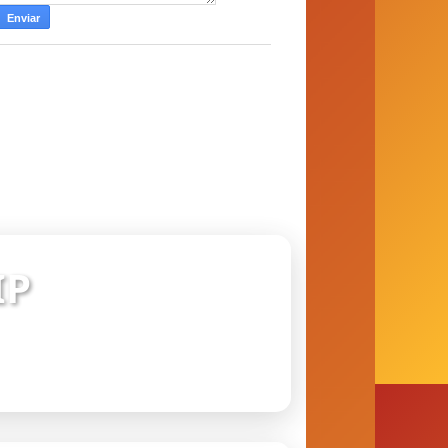
IP
 conexão