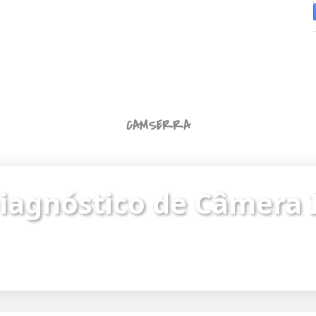
CAMSERRA
Diagnóstico de Câmera IP
iagnóstico de Câmera 
ue o status da câmera e identifique problemas de
Endereço da câmera:
https://187.62.251.8/camera.html