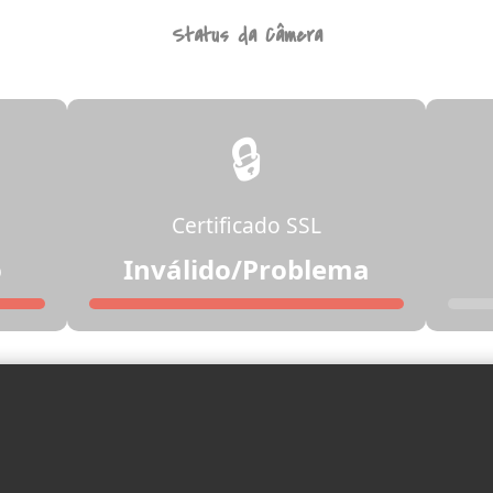
Status da Câmera
🔒
Certificado SSL
o
Inválido/Problema