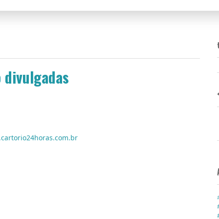
 divulgadas
dão de nascimento, ou de casamento, não precisa mais ir até
tempão na fila.
cartorio24horas.com.br
ocracias, 24 horas por dia, on-line. Cópias de certidões de
em ser solicitados pela internet.
o bancário. Depois, o documento chega por Sedex.
erviço da maior importância.