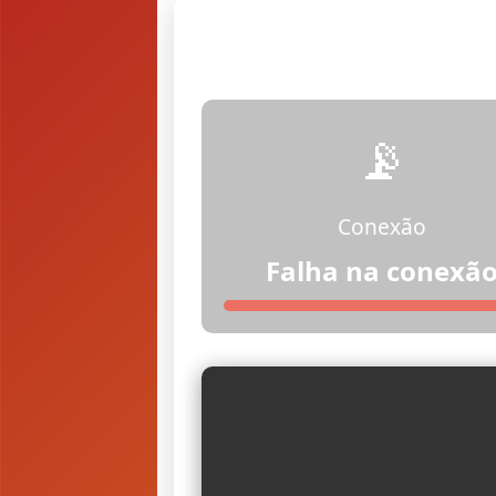
📡
Conexão
Falha na conexã