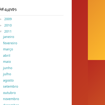
ARQUIVOS
►
2009
( 204 )
►
2010
( 155 )
▼
2011
( 428 )
janeiro
( 41 )
fevereiro
( 78 )
março
( 29 )
abril
( 45 )
maio
( 37 )
junho
( 30 )
julho
( 28 )
agosto
( 28 )
setembro
( 26 )
outubro
( 25 )
novembro
( 25 )