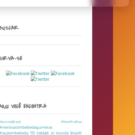
BUSCAR
SIRVA-SE
AQUI VOCÊ ENCONTRA
#AcordaBrasil
#VemPraRua
#meninastimbebedagurreiras
10 coisas
#taçatimbebeda
Acorda Brasil!!
3D