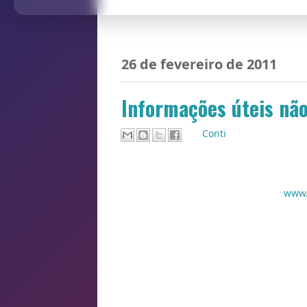
26 de fevereiro de 2011
Informações úteis não
Por
Conti
1. Quem quiser tirar uma cópia da certi
um cartório, pegar senha e esperar um 
O cartório eletrônico, já está no ar!
www.
Nele você resolve essas (e outras) bur
óbitos, imóveis, e protestos também pod
Para pagar é preciso imprimir um bolet
Passe para todo mundo, que este é um s