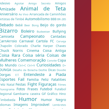
Adesivo
Amigos
Agiotar
Amigo Secreto
Animal de Teta
Amizade
Aniversário
Arrancada de Caminhões
Ao Vivo
Automobilismo
Artistas de Timbé
BBB
BR-285
Bebado
Beijo do gordo
Bebê
Beer Bong
Bizarro
Boleiro
Bullying
Budweiser
Campeonato
Camiseta
Cantadas
CarnArroio
Carnaval
Cartola FC
Cerveja
Chapolin Colorado
Charlie Harper
Chaves
Chuck Norris
Cinema
Coisa Antiga
Coisa Rara
Coisa séria
Coisas de
Mulheres
Comemoração
Copa
Convite
Curiosidades
do Mundo
Ctrl+C Ctrl+V
D+
DUNGA
Dicas
Desafio da Bolacha
Desfile
Doodle
Entendeste a Piada
Dorgas
E.T.
Esportes
Fail
Familia Feliz
Fatalities
Fight
Figuraças
Festas
Feliz Natal
Filmes
Fotos
Frases
Futebol
Futebol
Fluxograma
Regional
Gambiarra caseira
Gif
Gráfico
Hino
Humor
Humor Negro
Timbebeda
Imagens
Improvável
Idiomas
Lembretes