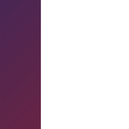
2. DIVULGUE. É IMPORTANTE: AUXÍLIO À
Telefone 102... não!
Agora é: 08002800102
Vejam só como não somos avisados das 
importantes...
NA CONSULTA AO 102, PAGAMOS R$ 1,20
SÓ QUE A TELEFÔNICA NÃO AVISA QUE 
VERDADEIRAMENTE GRATUITO.
Não custa divulgar para mais gente fica
3. Importante: Documentos roubados - 
VOCÊ SABIA???
Acho que grande parte da população não
de roubo ou furto (mediante a apresent
via de tais documentos como:
Habilitação (R$ 42,97);
Identidade (R$ 32,65);
Licenciamento Anual de Veículo (R$ 34,1
Para conseguir a gratuidade, basta le
Ocorrência e o original ao Detran p/ Hab