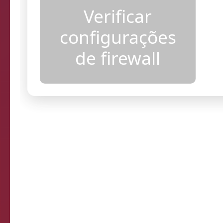
acesso
Verificar
configurações
de firewall
Resultados