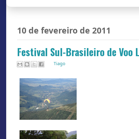
10 de fevereiro de 2011
Festival Sul-Brasileiro de Voo 
Por
Tiago
Recebi hoje um e-
Brasileiro de Voo
todos que curtem
anualmente na c
conta com norma
iniciando na sext
do Voo Livre 