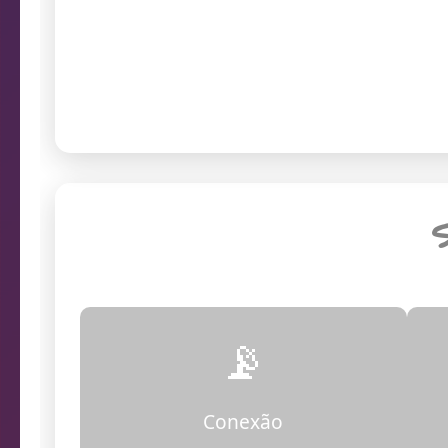
prob
Endereço da câmera
S
📡
Conexão