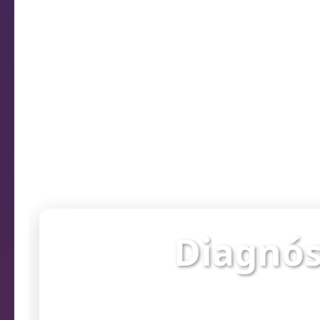
Diagn
Diagnós
Verifique o st