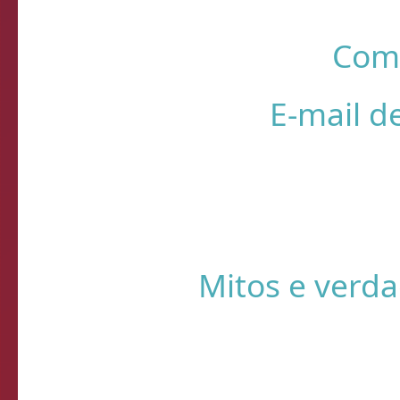
R
❌ Verifique
⚠️ Usando HTTP s
Sistema de Diagnósti