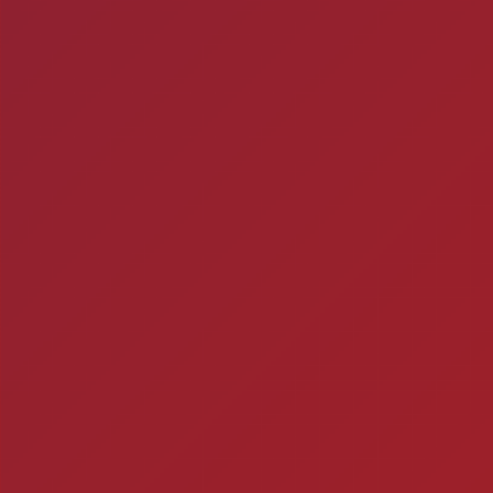
Mitos e verda
1- A CERVEJA MATA? Si
por uma caixa de cerve
ra
Ch
Você está fazendo is
Timbebeda Esporte &
res