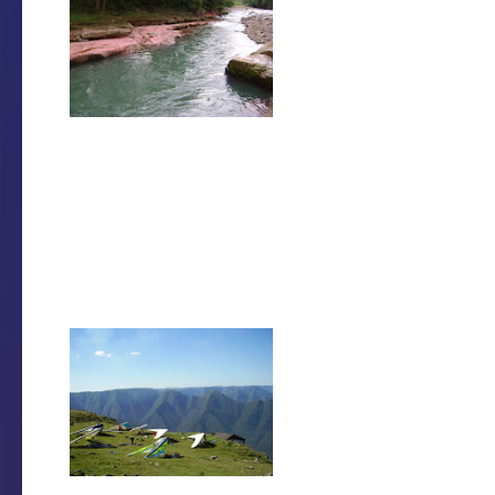
Caixão, local o
poço do caixão di
água, sendo est
anteriorm
aproximadamente
A turma do
timbebeda.com
concertez
essa edição com muita alegria e birita.
Ao que tudo indica o evento acon
atrações ainda não foram repassa
matéria mais completa, com data e atra
O e-mail que circ
Fiquem ligados, 
a 18º edição do fe