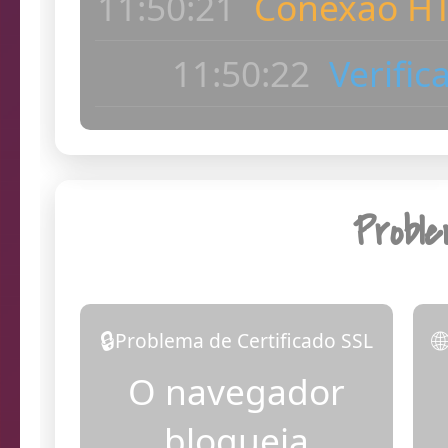
ac
11:50:23
Dia
Probl
🔒

Problema de Certificado SSL
O navegador