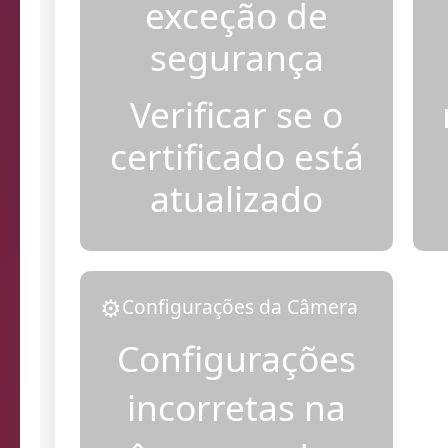
Adicionar
exceção de
segurança
Verificar se o
certificado está
atualizado
⚙️
Configurações da Câmera
Configurações
incorretas na