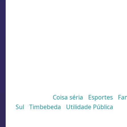
livre em Timbé do 
Fiquem ligados.
Informações: 48 35361099
página de orkut:
Poço do Caixão
Ajudem a divulgar o nome deste evento
evento venha novamente, e você que ain
oportunidade de não se arrepender e v
Caixão em Timbé do Sul...
Marcadores:
Coisa séria
,
Esportes
,
Fam
Sul
,
Timbebeda
,
Utilidade Pública