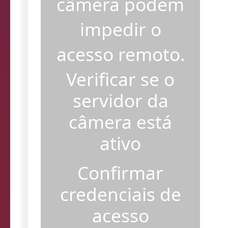
câmera podem
impedir o
acesso remoto.
Verificar se o
servidor da
câmera está
ativo
Confirmar
credenciais de