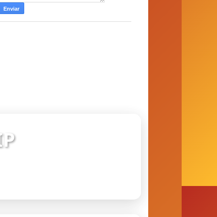
IP
 conexão