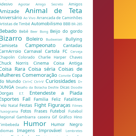
Adesivo
Amigos
Agiotar
Amigo Secreto
Animal de Teta
Amizade
Aniversário
Arrancada de Caminhões
Ao Vivo
Automobilismo
Artistas de Timbé
BBB
BR-285
Bebado
Beijo do gordo
Bebê
Beer Bong
Bizarro
Boleiro
Bullying
Budweiser
Campeonato
Camiseta
Cantadas
CarnArroio
Carnaval
Cartola FC
Cerveja
Chapolin Colorado
Charlie Harper
Chaves
Chuck Norris
Cinema
Coisa Antiga
Coisa Rara
Coisa séria
Coisas de
Mulheres
Comemoração
Copa
Convite
Curiosidades
do Mundo
Ctrl+C Ctrl+V
D+
DUNGA
Dicas
Desafio da Bolacha
Desfile
Doodle
Entendeste a Piada
Dorgas
E.T.
Esportes
Fail
Familia Feliz
Fatalities
Fight
Figuraças
Festas
Feliz Natal
Filmes
Fotos
Frases
Futebol
Futebol
Fluxograma
Regional
Gambiarra caseira
Gif
Gráfico
Hino
Humor
Humor Negro
Timbebeda
Imagens
Improvável
Idiomas
Lembretes