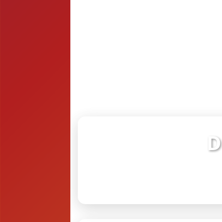
D
Verifiq