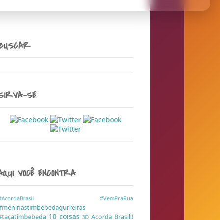
BUSCAR
SIRVA-SE
AQUI VOCÊ ENCONTRA
#AcordaBrasil
#VemPraRua
#meninastimbebedagurreiras
10 coisas
#taçatimbebeda
Acorda Brasil!!
3D