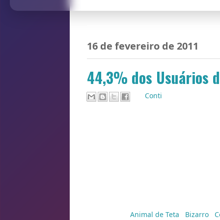
16 de fevereiro de 2011
44,3% dos Usuários d
Por
Conti
Segundo estudos feito pela USP (Univer
sobretudo à noite) mais de 44,2% dos i
de uma tela de computador.
"A parte mais desgastante de uma relaçã
teclado", confessou uma internauta, que
na frente.
Fonte:HT
Marcadores:
Animal de Teta
,
Bizarro
,
C