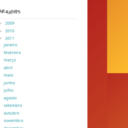
ARQUIVOS
►
2009
( 204 )
►
2010
( 155 )
▼
2011
( 428 )
janeiro
( 41 )
fevereiro
( 78 )
março
( 29 )
abril
( 45 )
maio
( 37 )
junho
( 30 )
julho
( 28 )
agosto
( 28 )
setembro
( 26 )
outubro
( 25 )
novembro
( 25 )