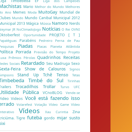
Liga Timbebeda EF
Liga dos Campeões
Machistas
Mario
Melhor do Mundo
Melhores
MuitoGay
Memes
Mundial de
do Ano
Moda
Clubes
Mundo Canibal
Municipal 2012
Mundo
Namoro
Municipal 2013
Mágica
Nerds
Música
Notícias
Neymar JR
NoClimadoJogo
O Rei
OVNI
Oktoberfest
PROJETO [ T ]
Oportunidade
Parabéns
Papaléguas
Pedreiro
Perna de Pau
Piadas
Pesquisas
Placas
Planeta Atlântida
Política
Porrada
Previsão do Tempo
Projeto
Quadrinhos
Receitas
Luxa
Prêmios
Pérolas
Retardado
Seu Madruga
Sexo
Redes Sociais
Sexta-Feira
Show de Calouros
Signos
Stand Up
Tchê
Tenso
Simpsons
Tetas
Timbebeda
Timbé do Sul
Tirinhas
Trocadilhos
Trollar
Trailers
Turvo
UFC
Utilidade Pública
VCnoBLOG
Vende-se
Você está fazendo isso
Video
Videos
errado
Volarefest
Votação
Vídeo Game
Vídeo
Vídeos
Zina
Interativo
Xau Curintia
futeba
mijar
susto
criciúma. Tigre
gordo
xixi