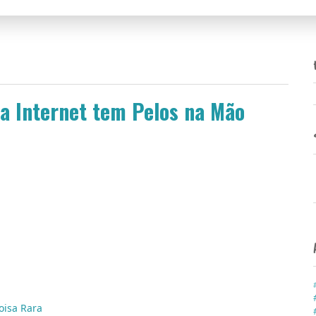
a Internet tem Pelos na Mão
sidade dos Simpatizantes da Punheta), hoje em dia (e
nternautas já experimentaram alguma forma de sexo diante
o sexual virtual é o convívio com os pentelhos em cima do
 trocou o marido pelo joystick há 217 orgasmos atrás... e 34
oisa Rara