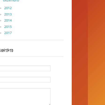
dezembro
( 36 )
►
2012
( 30 )
►
2013
( 45 )
►
2014
( 389 )
►
2015
( 1 )
►
2017
( 1 )
CONTATO
Nome
E-mail
*
Mensagem
*