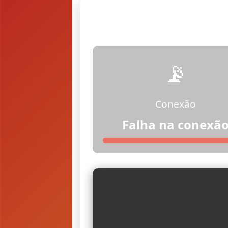
📡
Conexão
Falha na conexã