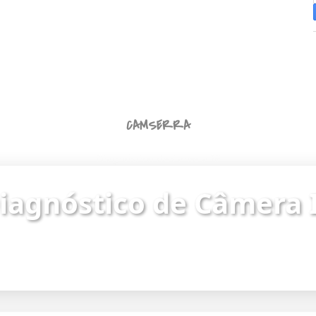
CAMSERRA
Diagnóstico de Câmera IP
iagnóstico de Câmera 
ue o status da câmera e identifique problemas de
Endereço da câmera:
https://187.62.251.8/camera.html