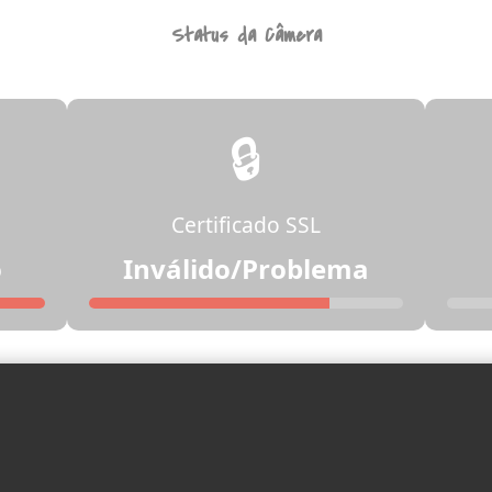
Status da Câmera
🔒
Certificado SSL
o
Inválido/Problema