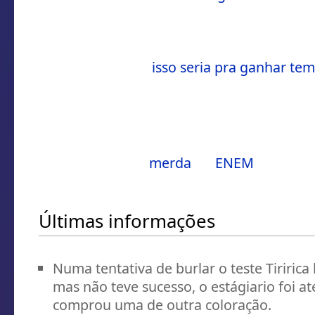
tinha problemas de cordenação motora na 
masculinas que o Deputado Federal olhav
adolescência, e por isso não poderia prova
algumas pessoas
isso seria pra ganhar te
suficiente pra ele aprender a escrever a pr
(TI).
Durante a prova Tiririca apontou alguns er
levantou suspeita de que quem organizou 
empresa que fez
merda
no
ENEM
deste an
Últimas informações
Numa tentativa de burlar o teste Tiriric
mas não teve sucesso, o estágiario foi 
comprou uma de outra coloração.