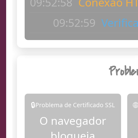
ac
09:53:00
Dia
Probl
🔒

Problema de Certificado SSL
O navegador