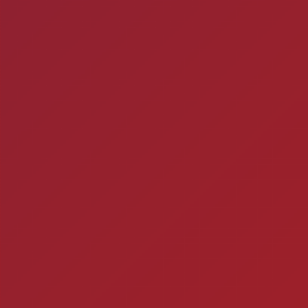
Mitos e verda
1- A CERVEJA MATA? Si
por uma caixa de cerve
ra
Ch
Você está fazendo is
Timbebeda Esporte &
res