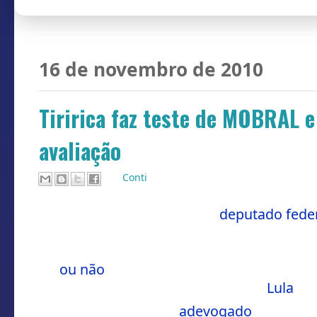
16 de novembro de 2010
Tiririca faz teste de MOBRAL e
avaliação
Por
Conti
SÃO PAULO, Adivinha?
- O
deputado fede
Everardo Oliveira Silva, que recebe a alcu
dia 11/11 as 11:11 da manhã pra fazer o tes
ler
ou não
, pra fazer a prova Tiririca exigi
mesma deveria ser o companheiro
Lula
.
Alguns dias atrás seu
adevogado
teve a ca