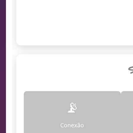
prob
Endereço da câmera
S
📡
Conexão