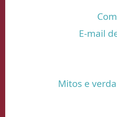
R
❌ Verifique
⚠️ Usando HTTP s
Sistema de Diagnósti