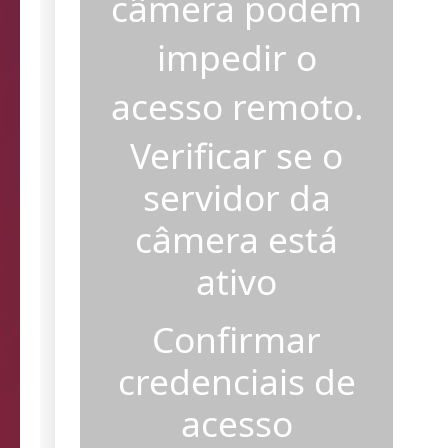
câmera podem
impedir o
acesso remoto.
Verificar se o
servidor da
câmera está
ativo
Confirmar
credenciais de