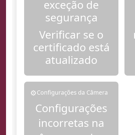
Adicionar
exceção de
segurança
Verificar se o
certificado está
atualizado
⚙️
Configurações da Câmera
Configurações
incorretas na