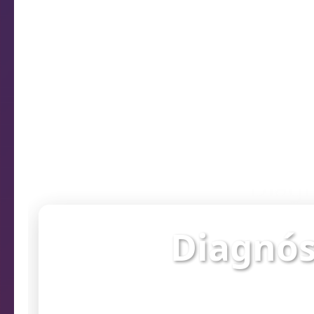
Diagn
Diagnós
Verifique o st