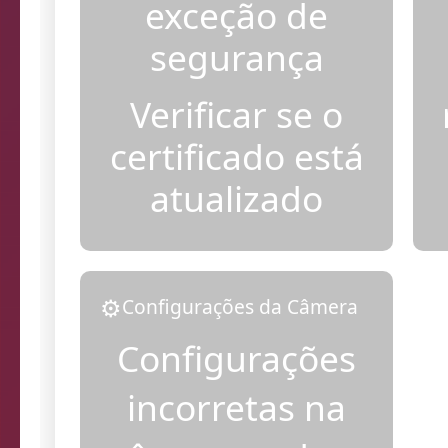
Adicionar
exceção de
segurança
Verificar se o
certificado está
atualizado
⚙️
Configurações da Câmera
Configurações
incorretas na