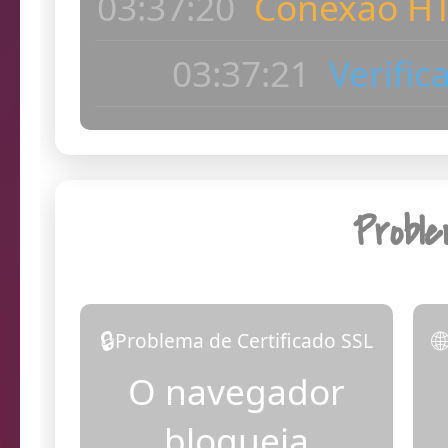
ac
03:37:22
Dia
Probl
🔒

Problema de Certificado SSL
O navegador