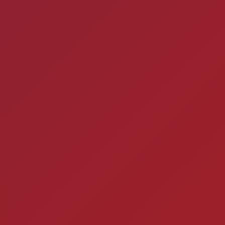
Mitos e verda
1- A CERVEJA MATA? Si
por uma caixa de cerve
ra
Ch
Você está fazendo is
Timbebeda Esporte &
res