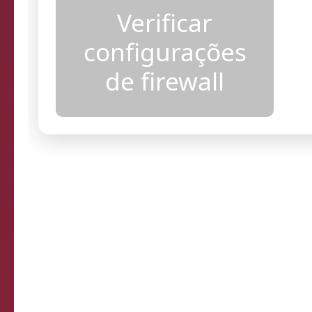
acesso
Verificar
configurações
de firewall
Resultados