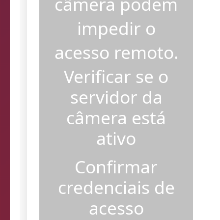
câmera podem
impedir o
acesso remoto.
Verificar se o
servidor da
câmera está
ativo
Confirmar
credenciais de