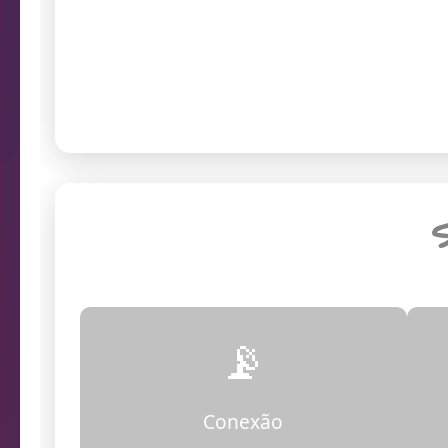
prob
Endereço da câmera
S
📡
Conexão