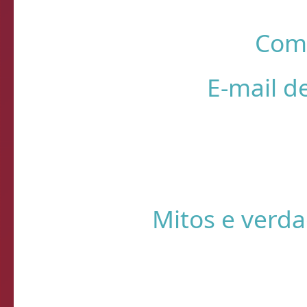
R
❌ Verifique
⚠️ Usando HTTP s
Sistema de Diagnósti