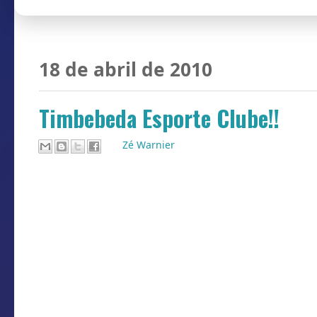
18 de abril de 2010
Timbebeda Esporte Clube!!
Por
Zé Warnier
Domingo dia 25 de abril, Timbebeda
campeonato municipal de Timbé do Sul
focada na competição. Na semana que 
alguns treinamentos e reuniões, junto
agora também conta com o experiente 
Abaixo os atletas e comissão técnica.