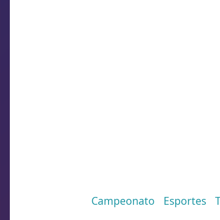
Patrocinadores:
MSystem Informática
Realojoaria & Ótica Lauro
Comercial Biava
Construtora Serrano
Auto Posto Irmãos Stecanella
Pedimos que a torcida vá ao est
laranja, e que fiquem todos junt
Marcadores:
Campeonato
,
Esportes
,