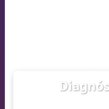
Diagn
Diagnós
Verifique o st