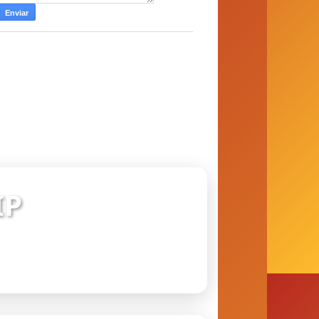
IP
 conexão