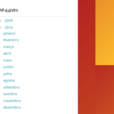
ARQUIVOS
►
2009
( 204 )
▼
2010
( 155 )
janeiro
( 6 )
fevereiro
( 12 )
março
( 10 )
abril
( 11 )
maio
( 11 )
junho
( 8 )
julho
( 9 )
agosto
( 6 )
setembro
( 11 )
outubro
( 8 )
novembro
( 24 )
dezembro
( 39 )