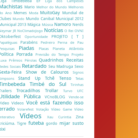
Liga Timbebeda EF
Liga dos Campeões
Machistas
Mario
Melhor do Mundo
Melhores
MuitoGay
Memes
Mundial de
do Ano
Moda
Clubes
Mundo Canibal
Municipal 2012
Mundo
Namoro
Municipal 2013
Mágica
Nerds
Música
Notícias
Neymar JR
NoClimadoJogo
O Rei
OVNI
Oktoberfest
PROJETO [ T ]
Oportunidade
Parabéns
Papaléguas
Pedreiro
Perna de Pau
Piadas
Pesquisas
Placas
Planeta Atlântida
Política
Porrada
Previsão do Tempo
Projeto
Quadrinhos
Receitas
Luxa
Prêmios
Pérolas
Retardado
Seu Madruga
Sexo
Redes Sociais
Sexta-Feira
Show de Calouros
Signos
Stand Up
Tchê
Tenso
Simpsons
Tetas
Timbebeda
Timbé do Sul
Tirinhas
Trocadilhos
Trollar
Trailers
Turvo
UFC
Utilidade Pública
VCnoBLOG
Vende-se
Você está fazendo isso
Video
Videos
errado
Volarefest
Votação
Vídeo Game
Vídeo
Vídeos
Zina
Interativo
Xau Curintia
futeba
mijar
susto
criciúma. Tigre
gordo
xixi