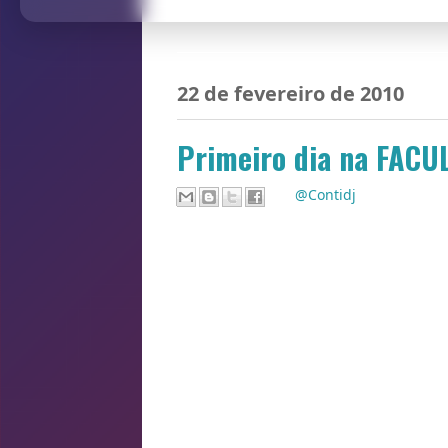
22 de fevereiro de 2010
Primeiro dia na FACU
Por
@Contidj
Hoje começa a caminhada de muitos na facu
provas, tirando isso hoje também é o dia d
matar alguém no trote pelo menos aqui na
participar do trote para não gerar atrito 
objetivo do trote é fazer amizade com os 
para não perder o costume vai uma piadin
Primeiro dia de aula na faculdade de med
Diz o professor:
- Para se tornar um bom médico é precis
observador e nunca sentir nojo de nen