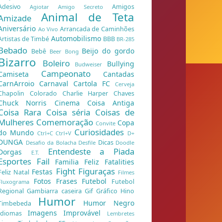
Adesivo
Amigos
Agiotar
Amigo Secreto
Animal de Teta
Amizade
Aniversário
Arrancada de Caminhões
Ao Vivo
Automobilismo
Artistas de Timbé
BBB
BR-285
Bebado
Beijo do gordo
Bebê
Beer Bong
Bizarro
Boleiro
Bullying
Budweiser
Campeonato
Camiseta
Cantadas
CarnArroio
Carnaval
Cartola FC
Cerveja
Chapolin Colorado
Charlie Harper
Chaves
Chuck Norris
Cinema
Coisa Antiga
Coisa Rara
Coisa séria
Coisas de
Mulheres
Comemoração
Copa
Convite
Curiosidades
do Mundo
Ctrl+C Ctrl+V
D+
DUNGA
Dicas
Desafio da Bolacha
Desfile
Doodle
Entendeste a Piada
Dorgas
E.T.
Esportes
Fail
Familia Feliz
Fatalities
Fight
Figuraças
Festas
Feliz Natal
Filmes
Fotos
Frases
Futebol
Futebol
Fluxograma
Regional
Gambiarra caseira
Gif
Gráfico
Hino
Humor
Humor Negro
Timbebeda
Imagens
Improvável
Idiomas
Lembretes