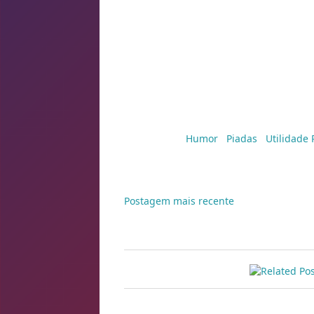
Dizendo isso, conduziu os alunos até a
sobre a mesa e ordenou:
- Agora, vamos fazer um teste! Façam ex
Em seguida, enfiou um dedo no cu do c
Fazendo um esforço sobrenatural para di
professor.
- Muito bem! -disse, ao final, o professor
- No teste de nojo, vocês passaram, ma
que eu enfiei o dedo indicador no cu d
Marcadores:
Humor
,
Piadas
,
Utilidade 
Postagem mais recente