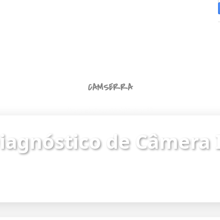
CAMSERRA
Diagnóstico de Câmera IP
iagnóstico de Câmera 
ue o status da câmera e identifique problemas de
Endereço da câmera:
https://187.62.251.8/camera.html