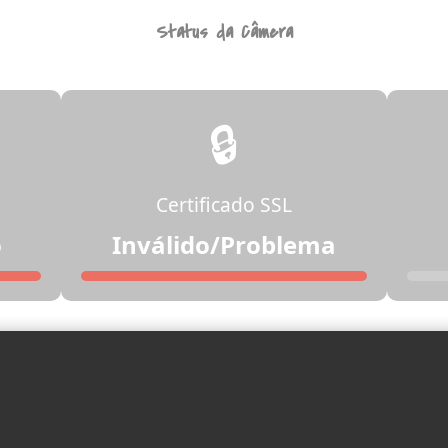
Status da Câmera
🔒
Certificado SSL
o
Inválido/Problema