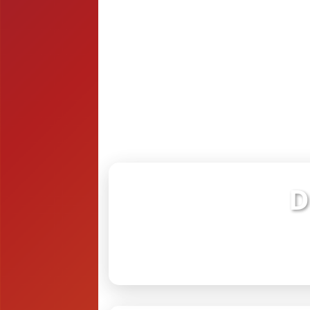
D
Verifiq