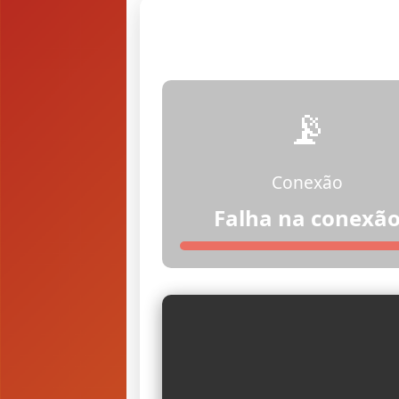
📡
Conexão
Falha na conexã