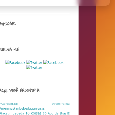
BUSCAR
SIRVA-SE
AQUI VOCÊ ENCONTRA
#AcordaBrasil
#VemPraRua
#meninastimbebedagurreiras
10 coisas
#taçatimbebeda
Acorda Brasil!!
3D