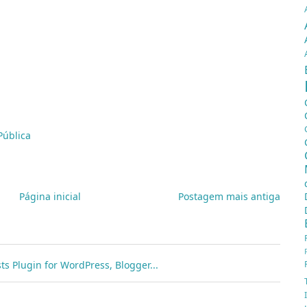
 sala de autópsia, descobriu o cadáver nu de um mendigo
atamente o que eu fizer!
adáver e imediatamente levou-o a boca.
sfarçar a cara de nojo, os alunos repetiram o gesto do
.
s no de observação todos falharam, pois ninguém percebeu
o mendigo e lambi o dedo médio!
Pública
Página inicial
Postagem mais antiga