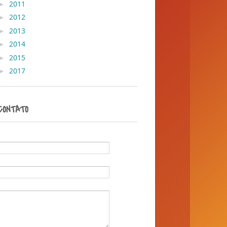
►
2011
( 428 )
►
2012
( 30 )
►
2013
( 45 )
►
2014
( 389 )
►
2015
( 1 )
►
2017
( 1 )
CONTATO
Nome
E-mail
*
Mensagem
*