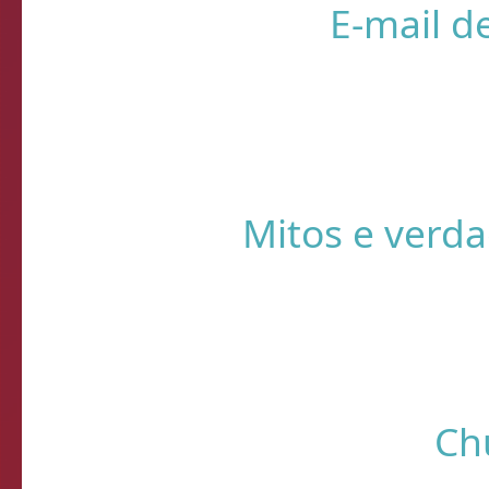
❌ Verifique
⚠️ Usando HTTP s
Sistema de Diagnósti
de verificação d