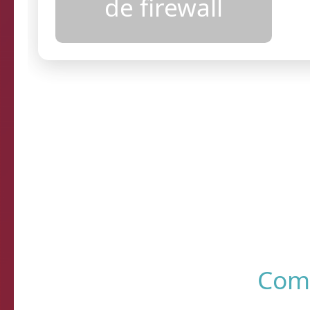
configurações
de firewall
Resultados
R