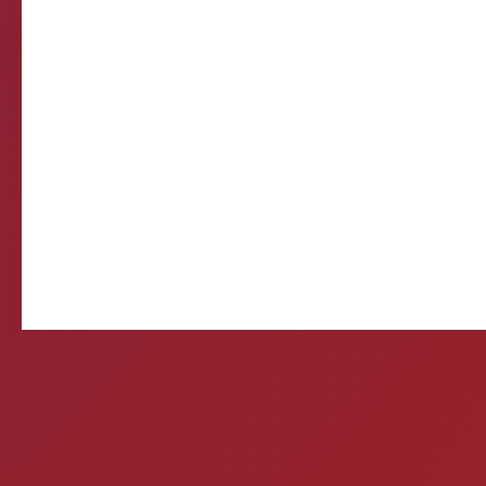
Come
E-mail d
Querida, Está tudo e
preparando meu própr
Ontem 
Mitos e verda
1- A CERVEJA MATA? Si
por uma caixa de cerve