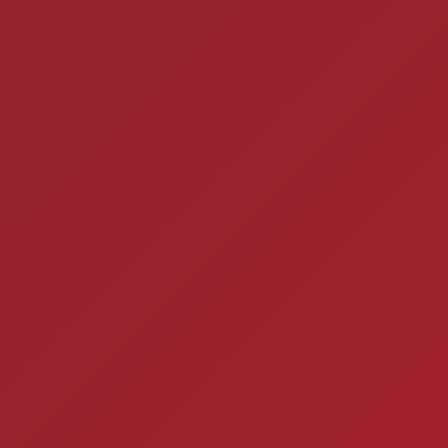
ra
Ch
Você está fazendo is
Timbebeda Esporte &
res