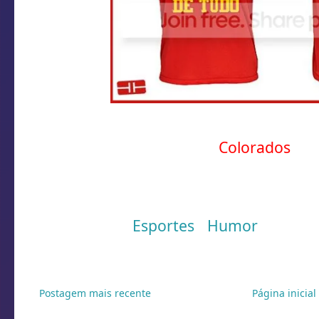
Peço desculpas a torcida
Colorados
mais
dava para fazer uma parceria com a e
esses dois entendem bem!!!
Marcadores:
Esportes
,
Humor
Postagem mais recente
Página inicial