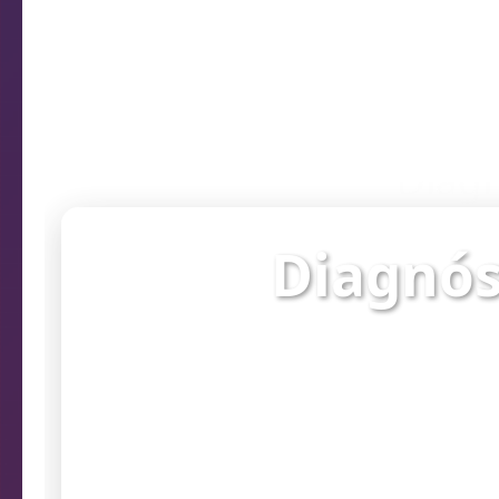
Diagn
Diagnós
Verifique o st
prob
Endereço da câmera