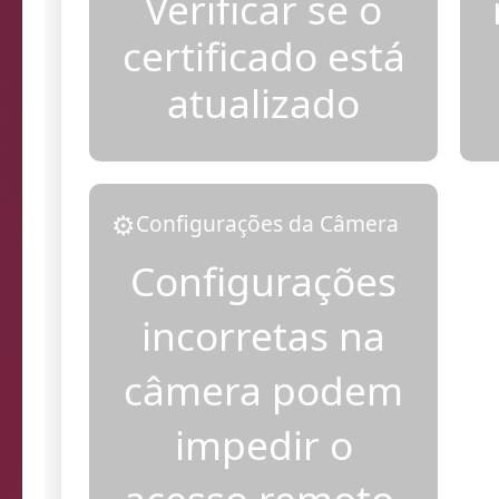
Verificar se o
certificado está
atualizado
⚙️
Configurações da Câmera
Configurações
incorretas na
câmera podem
impedir o