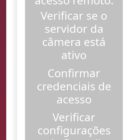
acesso remoto.
Verificar se o
servidor da
câmera está
ativo
Confirmar
credenciais de
acesso
Verificar