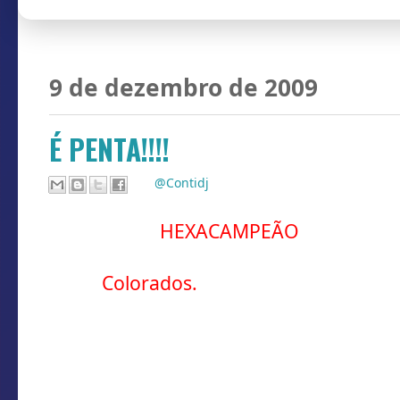
9 de dezembro de 2009
É PENTA!!!!
Por
@Contidj
Nesse ar de
HEXACAMPEÃO
conquista
cariocas, descobriram tbm algo muito
pelos
Colorados.