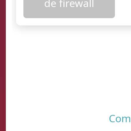
configurações
de firewall
Resultados
R