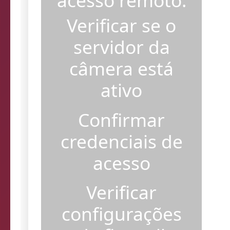
acesso remoto.
Verificar se o
servidor da
câmera está
ativo
Confirmar
credenciais de
acesso
Verificar