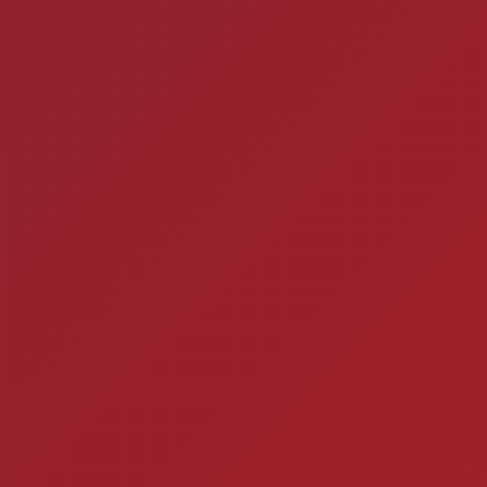
ra
Ch
Você está fazendo is
Timbebeda Esporte &
res