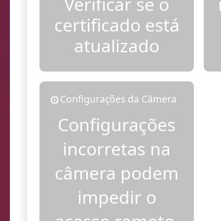
Verificar se o
certificado está
atualizado
⚙️
Configurações da Câmera
Configurações
incorretas na
câmera podem
impedir o