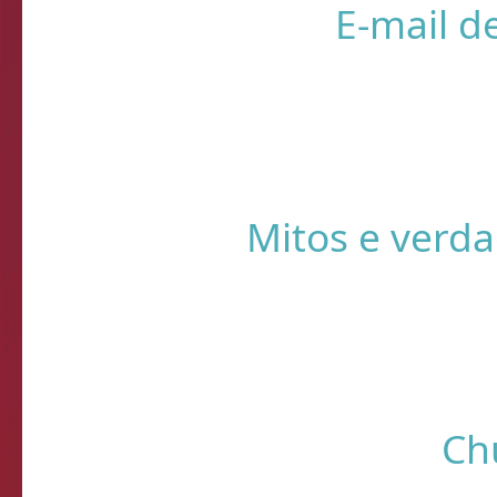
❌ Verifique
⚠️ Usando HTTP s
Sistema de Diagnósti
de verificação d