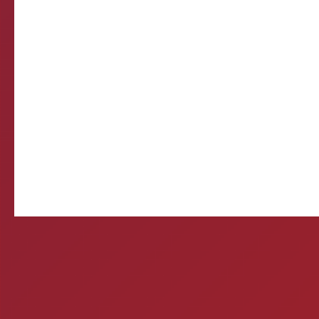
Come
E-mail d
Querida, Está tudo e
preparando meu própr
Ontem 
Mitos e verda
1- A CERVEJA MATA? Si
por uma caixa de cerve