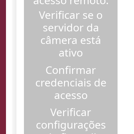
acesso remoto.
Verificar se o
servidor da
câmera está
ativo
Confirmar
credenciais de
acesso
Verificar