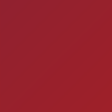
ra
Ch
Você está fazendo is
Timbebeda Esporte &
res