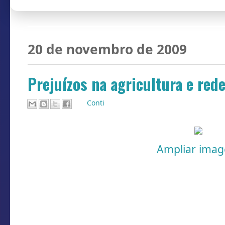
20 de novembro de 2009
Prejuízos na agricultura e red
Por
Conti
Ampliar ima
Em Turvo, os danos causados pelo ven
mais expressivos na zona rural. Planta
milho, galpões, aviários e estufas fora
A força do vento destelhou dezenas de
A queda também de inúmeras árvores