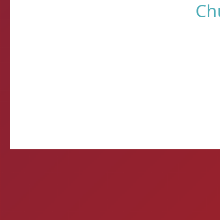
Come
E-mail d
Querida, Está tudo e
preparando meu própr
Ontem 
Mitos e verda
1- A CERVEJA MATA? Si
por uma caixa de cerve