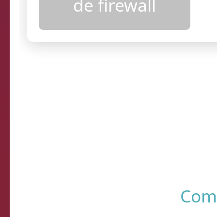
configurações
de firewall
Resultados
R