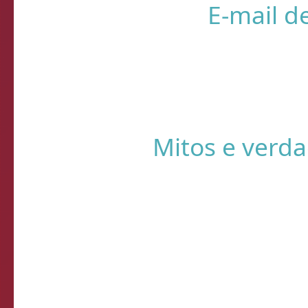
❌ Verifique
⚠️ Usando HTTP s
Sistema de Diagnósti
de verificação d