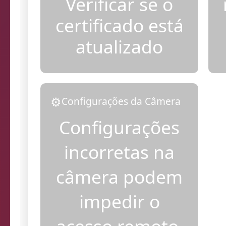
Verificar se o
certificado está
atualizado
⚙️
Configurações da Câmera
Configurações
incorretas na
câmera podem
impedir o