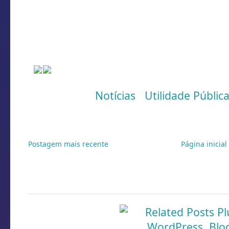
rodovias vicinais e danificou a rede de 
elétrica. O prejuízo total ainda é avali
prefeitura e da Defesa Civil.
(Colaboração/fotos: Ester Barp / PMTur
Marcadores:
Notícias
,
Utilidade Públic
Postagem mais recente
Página inicial