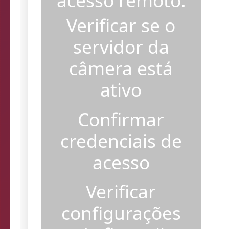
acesso remoto.
Verificar se o
servidor da
câmera está
ativo
Confirmar
credenciais de
acesso
Verificar