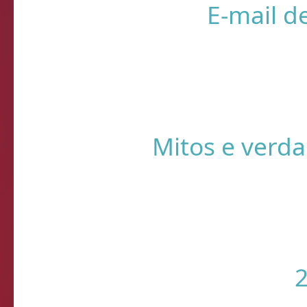
❌ Verifique
⚠️ Usando HTTP s
Sistema de Diagnósti
de verificação d