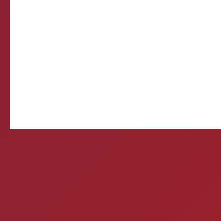
Come
E-mail d
Querida, Está tudo e
preparando meu própr
Ontem 
Mitos e verda
1- A CERVEJA MATA? Si
por uma caixa de cerve