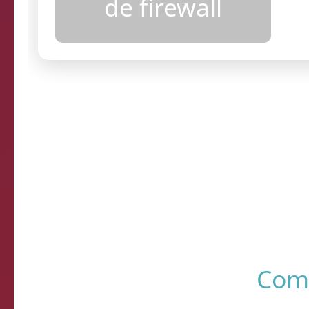
configurações
de firewall
Resultados
R