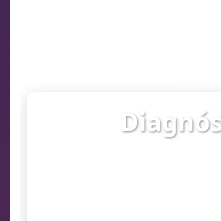
Diagn
Diagnós
Verifique o st
prob
Endereço da câmera