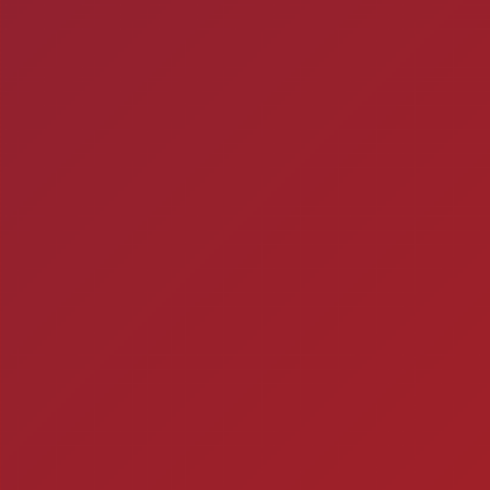
ra
2
Timbebeda Esporte &
res