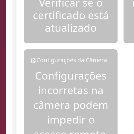
Verificar se o
certificado está
atualizado
⚙️
Configurações da Câmera
Configurações
incorretas na
câmera podem
impedir o