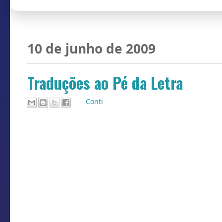
10 de junho de 2009
Traduções ao Pé da Letra
Por
Conti
Versão Brasileira : Érbértiurítchers
Ah, I'm crazy !
Ah, eu tô maluco !
Between, my well !
Entre, meu bem !