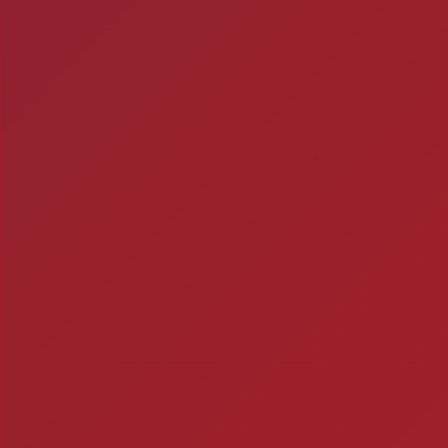
ra
Ch
Você está fazendo is
Timbebeda Esporte &
res