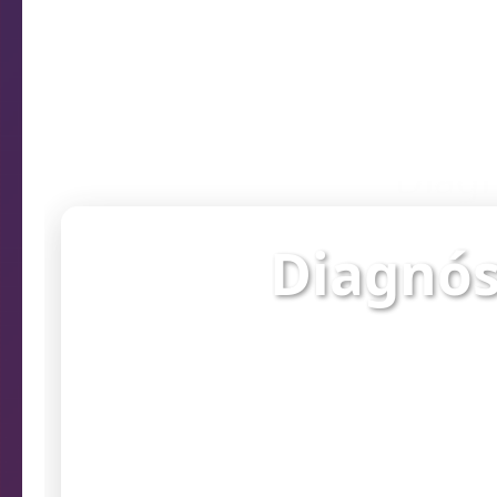
Diagn
Diagnós
Verifique o st
prob
Endereço da câmera