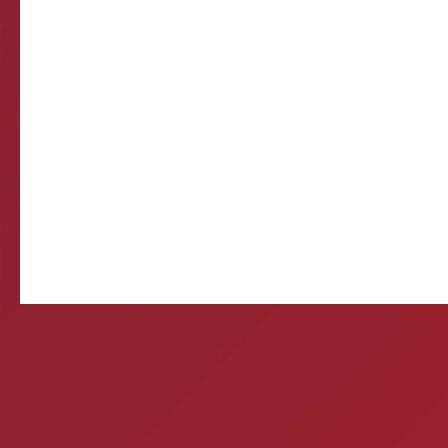
Come
E-mail d
Querida, Está tudo e
preparando meu própr
Ontem 
Mitos e verda
1- A CERVEJA MATA? Si
por uma caixa de cerve