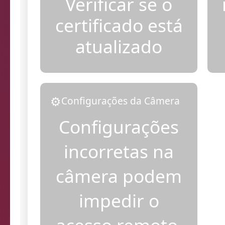
Verificar se o
certificado está
atualizado
⚙️
Configurações da Câmera
Configurações
incorretas na
câmera podem
impedir o