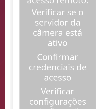
acesso remoto.
Verificar se o
servidor da
câmera está
ativo
Confirmar
credenciais de
acesso
Verificar