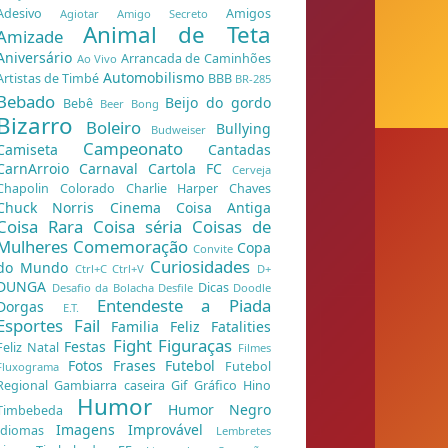
Adesivo
Amigos
Agiotar
Amigo Secreto
Animal de Teta
Amizade
Aniversário
Arrancada de Caminhões
Ao Vivo
Automobilismo
Artistas de Timbé
BBB
BR-285
Bebado
Beijo do gordo
Bebê
Beer Bong
Bizarro
Boleiro
Bullying
Budweiser
Campeonato
Camiseta
Cantadas
CarnArroio
Carnaval
Cartola FC
Cerveja
Chapolin Colorado
Charlie Harper
Chaves
Chuck Norris
Cinema
Coisa Antiga
Coisa Rara
Coisa séria
Coisas de
Mulheres
Comemoração
Copa
Convite
Curiosidades
do Mundo
Ctrl+C Ctrl+V
D+
DUNGA
Dicas
Desafio da Bolacha
Desfile
Doodle
Entendeste a Piada
Dorgas
E.T.
Esportes
Fail
Familia Feliz
Fatalities
Fight
Figuraças
Festas
Feliz Natal
Filmes
Fotos
Frases
Futebol
Futebol
Fluxograma
Regional
Gambiarra caseira
Gif
Gráfico
Hino
Humor
Humor Negro
Timbebeda
Imagens
Improvável
Idiomas
Lembretes