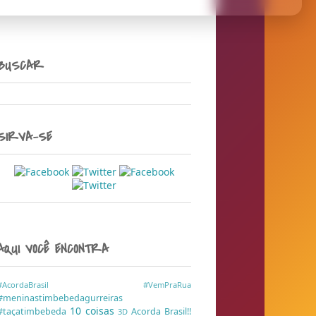
BUSCAR
SIRVA-SE
AQUI VOCÊ ENCONTRA
#AcordaBrasil
#VemPraRua
#meninastimbebedagurreiras
10 coisas
#taçatimbebeda
Acorda Brasil!!
3D