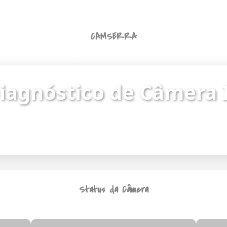
CAMSERRA
Diagnóstico de Câmera IP
iagnóstico de Câmera 
ue o status da câmera e identifique problemas de
Endereço da câmera:
https://187.62.251.8/camera.html
Status da Câmera