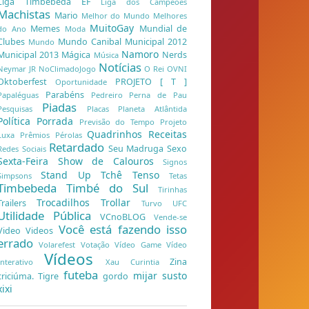
Liga Timbebeda EF
Liga dos Campeões
Machistas
Mario
Melhor do Mundo
Melhores
MuitoGay
Memes
Mundial de
do Ano
Moda
Clubes
Mundo Canibal
Municipal 2012
Mundo
Namoro
Municipal 2013
Mágica
Nerds
Música
Notícias
Neymar JR
NoClimadoJogo
O Rei
OVNI
Oktoberfest
PROJETO [ T ]
Oportunidade
Parabéns
Papaléguas
Pedreiro
Perna de Pau
Piadas
Pesquisas
Placas
Planeta Atlântida
Política
Porrada
Previsão do Tempo
Projeto
Quadrinhos
Receitas
Luxa
Prêmios
Pérolas
Retardado
Seu Madruga
Sexo
Redes Sociais
Sexta-Feira
Show de Calouros
Signos
Stand Up
Tchê
Tenso
Simpsons
Tetas
Timbebeda
Timbé do Sul
Tirinhas
Trocadilhos
Trollar
Trailers
Turvo
UFC
Utilidade Pública
VCnoBLOG
Vende-se
Você está fazendo isso
Video
Videos
errado
Volarefest
Votação
Vídeo Game
Vídeo
Vídeos
Zina
Interativo
Xau Curintia
futeba
mijar
susto
criciúma. Tigre
gordo
xixi