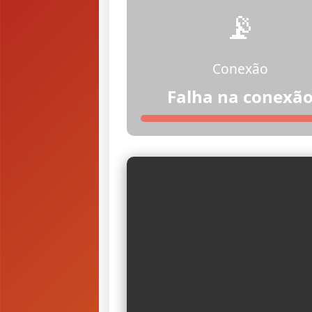
📡
Conexão
Falha na conexã