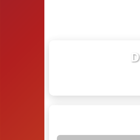
D
Verifiq