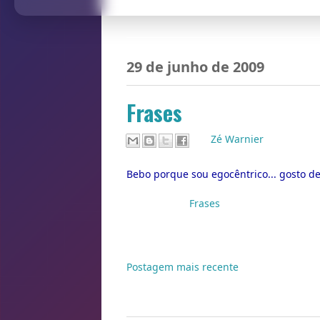
29 de junho de 2009
Frases
Por
Zé Warnier
Bebo porque sou egocêntrico... gosto d
Marcadores:
Frases
Postagem mais recente