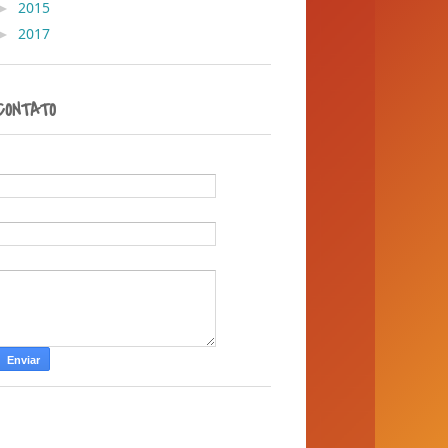
►
2015
( 1 )
►
2017
( 1 )
CONTATO
Nome
E-mail
*
Mensagem
*