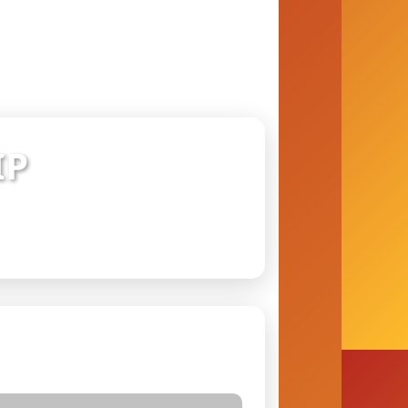
IP
 conexão