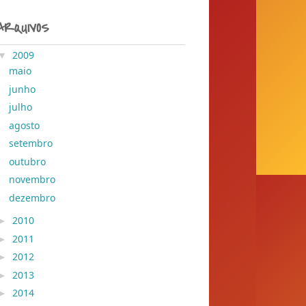
ARQUIVOS
▼
2009
( 204 )
maio
( 54 )
junho
( 33 )
julho
( 24 )
agosto
( 13 )
setembro
( 9 )
outubro
( 34 )
novembro
( 20 )
dezembro
( 17 )
►
2010
( 155 )
►
2011
( 428 )
►
2012
( 30 )
►
2013
( 45 )
►
2014
( 389 )