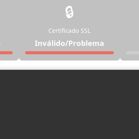
🔒
Certificado SSL
o
Inválido/Problema