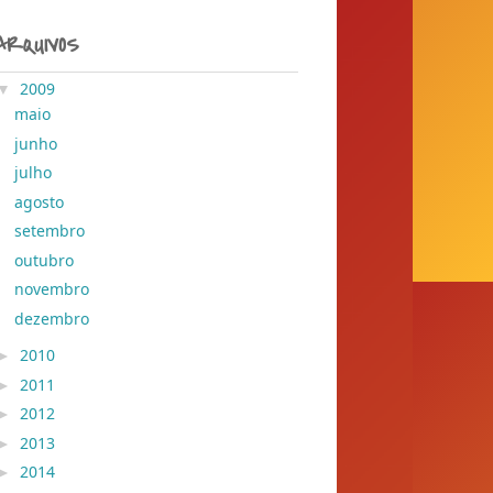
ARQUIVOS
▼
2009
( 204 )
maio
( 54 )
junho
( 33 )
julho
( 24 )
agosto
( 13 )
setembro
( 9 )
outubro
( 34 )
novembro
( 20 )
dezembro
( 17 )
►
2010
( 155 )
►
2011
( 428 )
►
2012
( 30 )
►
2013
( 45 )
►
2014
( 389 )