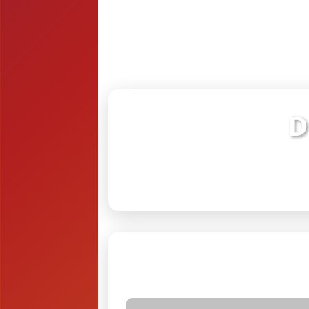
D
Verifiq