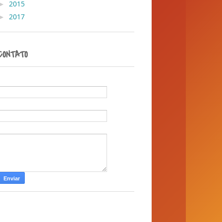
►
2015
( 1 )
►
2017
( 1 )
CONTATO
Nome
E-mail
*
Mensagem
*