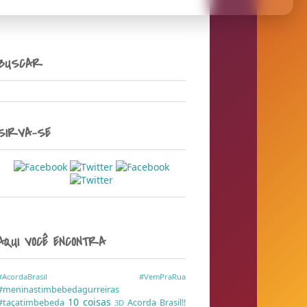
BUSCAR
SIRVA-SE
AQUI VOCÊ ENCONTRA
#AcordaBrasil
#VemPraRua
#meninastimbebedagurreiras
10 coisas
#taçatimbebeda
Acorda Brasil!!
3D