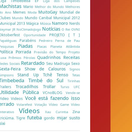
Liga Timbebeda EF
Liga dos Campeões
Machistas
Mario
Melhor do Mundo
Melhores
MuitoGay
Memes
Mundial de
do Ano
Moda
Clubes
Mundo Canibal
Municipal 2012
Mundo
Namoro
Municipal 2013
Mágica
Nerds
Música
Notícias
Neymar JR
NoClimadoJogo
O Rei
OVNI
Oktoberfest
PROJETO [ T ]
Oportunidade
Parabéns
Papaléguas
Pedreiro
Perna de Pau
Piadas
Pesquisas
Placas
Planeta Atlântida
Política
Porrada
Previsão do Tempo
Projeto
Quadrinhos
Receitas
Luxa
Prêmios
Pérolas
Retardado
Seu Madruga
Sexo
Redes Sociais
Sexta-Feira
Show de Calouros
Signos
Stand Up
Tchê
Tenso
Simpsons
Tetas
Timbebeda
Timbé do Sul
Tirinhas
Trocadilhos
Trollar
Trailers
Turvo
UFC
Utilidade Pública
VCnoBLOG
Vende-se
Você está fazendo isso
Video
Videos
errado
Volarefest
Votação
Vídeo Game
Vídeo
Vídeos
Zina
Interativo
Xau Curintia
futeba
mijar
susto
criciúma. Tigre
gordo
xixi