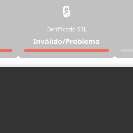
🔒
Certificado SSL
o
Inválido/Problema