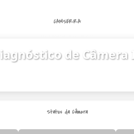
CAMSERRA
Diagnóstico de Câmera IP
iagnóstico de Câmera 
ue o status da câmera e identifique problemas de
Endereço da câmera:
https://187.62.251.8/camera.html
Status da Câmera