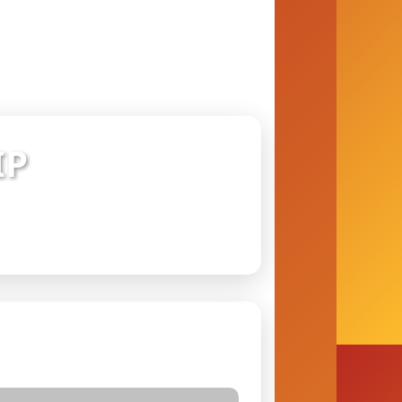
IP
 conexão