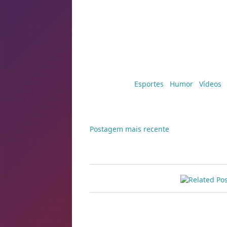
Marcadores:
Esportes
,
Humor
,
Vídeos
Postagem mais recente