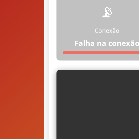
📡
Conexão
Falha na conexã