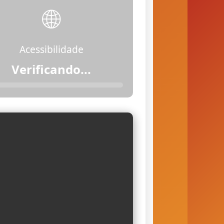
🌐
Acessibilidade
Acessível (com
restrições)