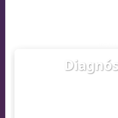
Diagn
Diagnós
Verifique o st
prob
Endereço da câmera