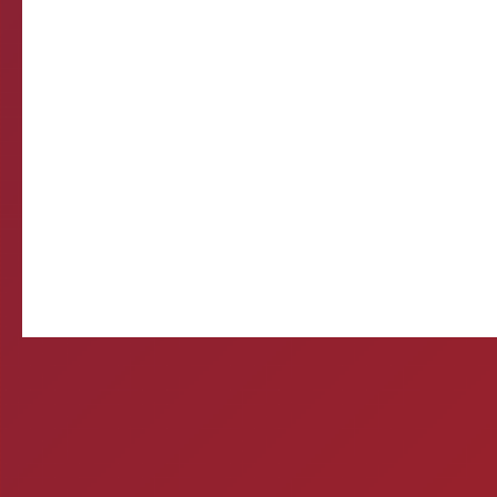
Come
E-mail d
Querida, Está tudo e
preparando meu própr
Ontem 
Mitos e verda
1- A CERVEJA MATA? Si
por uma caixa de cerve