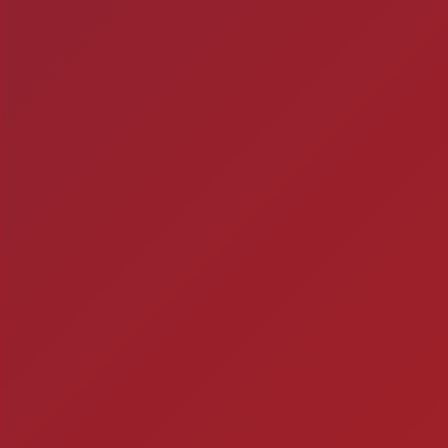
ra
Ch
Você está fazendo is
Timbebeda Esporte &
res