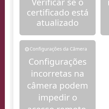
Verificar se o
certificado está
atualizado
⚙️
Configurações da Câmera
Configurações
incorretas na
câmera podem
impedir o