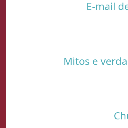
❌ Verifique
⚠️ Usando HTTP s
Sistema de Diagnósti
de verificação d