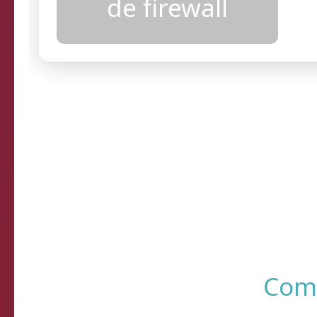
configurações
de firewall
Resultados
R