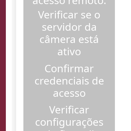
acesso remoto.
Verificar se o
servidor da
câmera está
ativo
Confirmar
credenciais de
acesso
Verificar